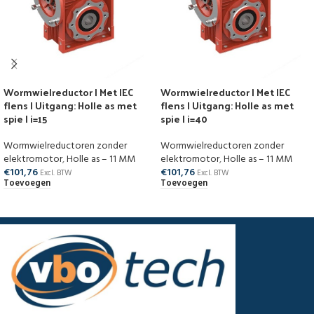
Wormwielreductor | Met IEC
Wormwielreductor | Met IEC
flens | Uitgang: Holle as met
flens | Uitgang: Holle as met
spie | i=15
spie | i=40
Wormwielreductoren zonder
Wormwielreductoren zonder
elektromotor
,
Holle as – 11 MM
elektromotor
,
Holle as – 11 MM
€
101,76
€
101,76
Excl. BTW
Excl. BTW
Toevoegen
Toevoegen