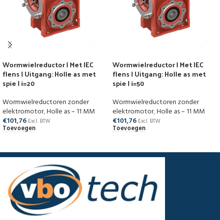
Wormwielreductor | Met IEC
Wormwielreductor | Met IEC
flens | Uitgang: Holle as met
flens | Uitgang: Holle as met
spie | i=20
spie | i=50
Wormwielreductoren zonder
Wormwielreductoren zonder
elektromotor
,
Holle as – 11 MM
elektromotor
,
Holle as – 11 MM
€
101,76
€
101,76
Excl. BTW
Excl. BTW
Toevoegen
Toevoegen