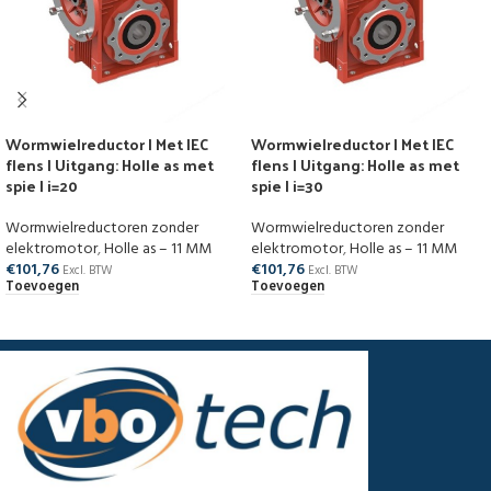
Wormwielreductor | Met IEC
Wormwielreductor | Met IEC
flens | Uitgang: Holle as met
flens | Uitgang: Holle as met
spie | i=20
spie | i=30
Wormwielreductoren zonder
Wormwielreductoren zonder
elektromotor
,
Holle as – 11 MM
elektromotor
,
Holle as – 11 MM
€
101,76
€
101,76
Excl. BTW
Excl. BTW
Toevoegen
Toevoegen