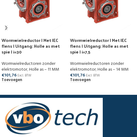
Wormwielreductor | Met IEC
Wormwielreductor | Met IEC
flens | Uitgang: Holle as met
flens | Uitgang: Holle as met
spie | i=30
spie | i=7,5
Wormwielreductoren zonder
Wormwielreductoren zonder
elektromotor
,
Holle as – 11 MM
elektromotor
,
Holle as – 14 MM
€
101,76
€
101,76
Excl. BTW
Excl. BTW
Toevoegen
Toevoegen