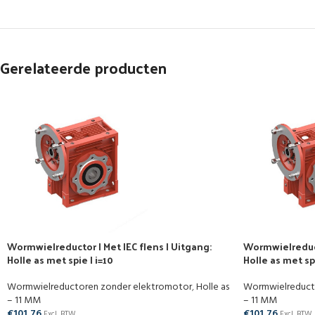
Gerelateerde producten
Wormwielreductor | Met IEC flens | Uitgang:
Wormwielreducto
Holle as met spie | i=10
Holle as met spi
Wormwielreductoren zonder elektromotor
,
Holle as
Wormwielreduct
– 11 MM
– 11 MM
€
101,76
€
101,76
Excl. BTW
Excl. BTW