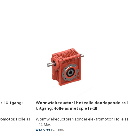
s | Uitgang:
Wormwielreductor | Met volle doorlopende as |
Uitgang: Holle as met spie | i=15
tromotor
,
Holle as
Wormwielreductoren zonder elektromotor
,
Holle as
– 14 MM
€
145,22
Excl. BTW