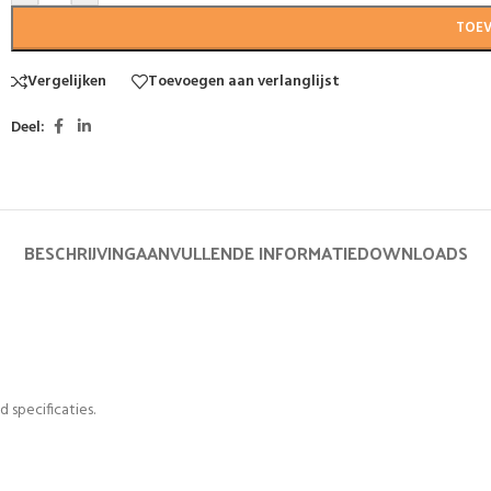
TOE
Vergelijken
Toevoegen aan verlanglijst
Deel:
BESCHRIJVING
AANVULLENDE INFORMATIE
DOWNLOADS
 specificaties.