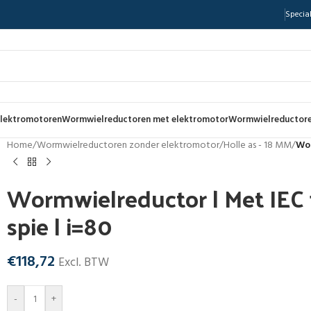
Special
lektromotoren
Wormwielreductoren met elektromotor
Wormwielreductore
Home
/
Wormwielreductoren zonder elektromotor
/
Holle as - 18 MM
/
Wor
Wormwielreductor | Met IEC f
spie | i=80
€
118,72
Excl. BTW
-
+