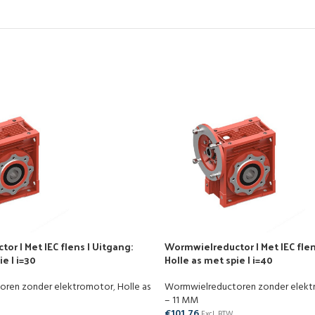
r | Met IEC flens | Uitgang:
Wormwielreductor | Met IEC flen
e | i=30
Holle as met spie | i=40
oren zonder elektromotor
,
Holle as
Wormwielreductoren zonder elek
– 11 MM
€
101,76
Excl. BTW