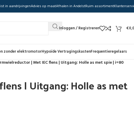
ist in aandrijvingen
Advies op maat
Afhalen in Andelst
Ruim assortiment
Klantenservi
Inloggen / Registreren
€
0,
n zonder elektromotor
Hypoïde Vertragingskasten
Frequentieregelaars
mwielreductor | Met IEC flens | Uitgang: Holle as met spie | i=80
lens | Uitgang: Holle as met