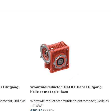
s | Uitgang:
Wormwielreductor | Met IEC flens | Uitgang:
Holle as met spie | i=20
tromotor
,
Holle as
Wormwielreductoren zonder elektromotor
,
Holle as
– 11 MM
€
101,76
Excl. BTW