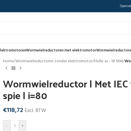
Special
lektromotoren
Wormwielreductoren met elektromotor
Wormwielreductore
Home
/
Wormwielreductoren zonder elektromotor
/
Holle as - 18 MM
/
Wor
Wormwielreductor | Met IEC f
spie | i=80
€
118,72
Excl. BTW
-
+