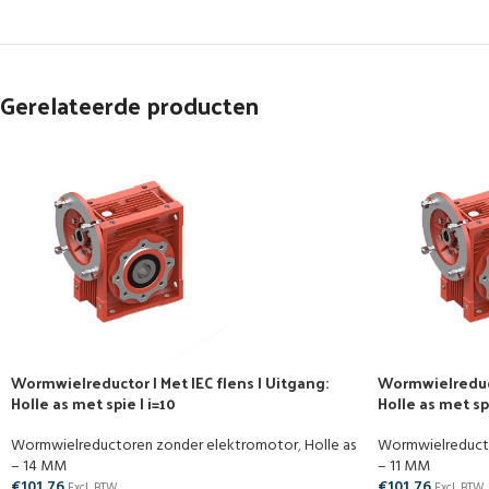
Gerelateerde producten
Wormwielreductor | Met IEC flens | Uitgang:
Wormwielreducto
Holle as met spie | i=10
Holle as met spi
Wormwielreductoren zonder elektromotor
,
Holle as
Wormwielreduct
– 14 MM
– 11 MM
€
101,76
€
101,76
Excl. BTW
Excl. BTW