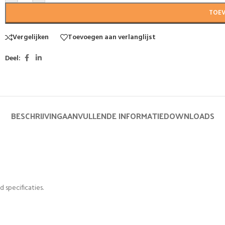
TOE
Vergelijken
Toevoegen aan verlanglijst
Deel:
BESCHRIJVING
AANVULLENDE INFORMATIE
DOWNLOADS
 specificaties.