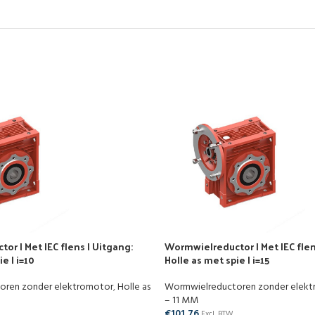
r | Met IEC flens | Uitgang:
Wormwielreductor | Met IEC flen
e | i=10
Holle as met spie | i=15
oren zonder elektromotor
,
Holle as
Wormwielreductoren zonder elek
– 11 MM
€
101,76
Excl. BTW