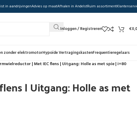
ist in aandrijvingen
Advies op maat
Afhalen in Andelst
Ruim assortiment
Klantenservi
Inloggen / Registreren
€
0,
n zonder elektromotor
Hypoïde Vertragingskasten
Frequentieregelaars
mwielreductor | Met IEC flens | Uitgang: Holle as met spie | i=80
lens | Uitgang: Holle as met