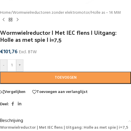
Home
/
Wormwielreductoren zonder elektromotor
/
Holle as – 14 MM
Wormwielreductor | Met IEC flens | Uitgang:
Holle as met spie | i=7,5
€
101,76
Excl. BTW
-
+
TOEVOEGEN
Vergelijken
Toevoegen aan verlanglijst
Deel:
Beschrijving
Wormwielreductor | Met IEC flens | Uitgang: Holle as met spie | i=7,5