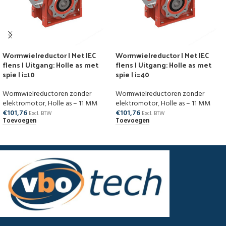
Wormwielreductor | Met IEC
Wormwielreductor | Met IEC
flens | Uitgang: Holle as met
flens | Uitgang: Holle as met
spie | i=10
spie | i=40
Wormwielreductoren zonder
Wormwielreductoren zonder
elektromotor
,
Holle as – 11 MM
elektromotor
,
Holle as – 11 MM
€
101,76
€
101,76
Excl. BTW
Excl. BTW
Toevoegen
Toevoegen