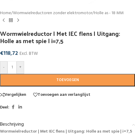
Home
/
Wormwielreductoren zonder elektromotor
/
Holle as - 18 MM
Wormwielreductor | Met IEC flens | Uitgang:
Holle as met spie | i=7,5
€
118,72
Excl. BTW
-
+
TOEVOEGEN
Vergelijken
Toevoegen aan verlanglijst
Deel:
Beschrijving
Wormwielreductor | Met IEC flens | Uitgang: Holle as met spie | i=7,5