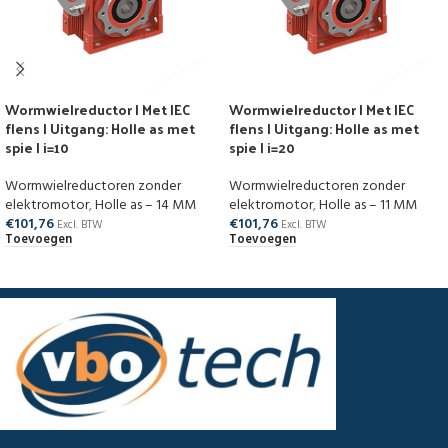
Wormwielreductor | Met IEC
Wormwielreductor | Met IEC
flens | Uitgang: Holle as met
flens | Uitgang: Holle as met
spie | i=10
spie | i=20
Wormwielreductoren zonder
Wormwielreductoren zonder
elektromotor
,
Holle as – 14 MM
elektromotor
,
Holle as – 11 MM
€
101,76
€
101,76
Excl. BTW
Excl. BTW
Toevoegen
Toevoegen