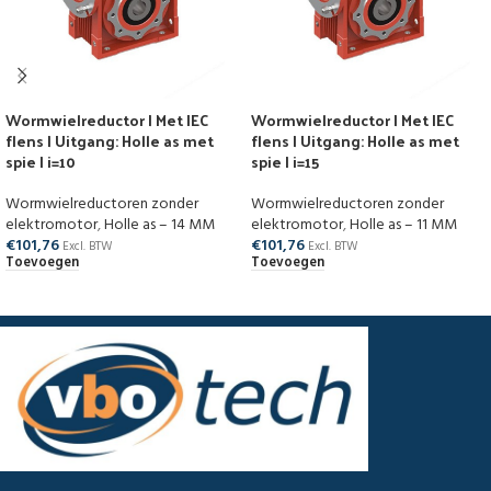
Wormwielreductor | Met IEC
Wormwielreductor | Met IEC
flens | Uitgang: Holle as met
flens | Uitgang: Holle as met
spie | i=10
spie | i=15
Wormwielreductoren zonder
Wormwielreductoren zonder
elektromotor
,
Holle as – 14 MM
elektromotor
,
Holle as – 11 MM
€
101,76
€
101,76
Excl. BTW
Excl. BTW
Toevoegen
Toevoegen