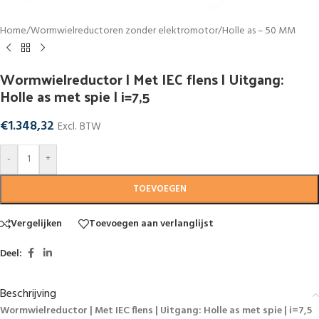
Home
/
Wormwielreductoren zonder elektromotor
/
Holle as – 50 MM
Wormwielreductor | Met IEC flens | Uitgang:
Holle as met spie | i=7,5
€
1.348,32
Excl. BTW
-
+
TOEVOEGEN
Vergelijken
Toevoegen aan verlanglijst
Deel:
Beschrijving
Wormwielreductor | Met IEC flens | Uitgang: Holle as met spie | i=7,5