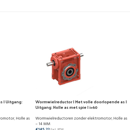
s | Uitgang:
Wormwielreductor | Met volle doorlopende as |
Uitgang: Holle as met spie | i=60
tromotor
,
Holle as
Wormwielreductoren zonder elektromotor
,
Holle as
– 14 MM
€
145,22
Excl. BTW