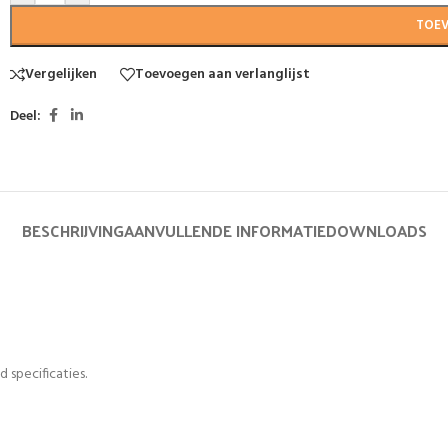
TOE
Vergelijken
Toevoegen aan verlanglijst
Deel:
BESCHRIJVING
AANVULLENDE INFORMATIE
DOWNLOADS
 specificaties.