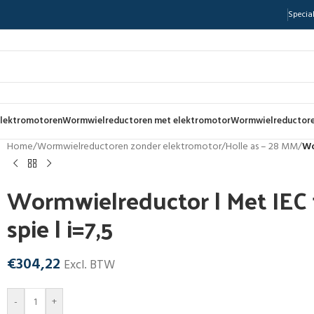
Special
lektromotoren
Wormwielreductoren met elektromotor
Wormwielreductore
Home
/
Wormwielreductoren zonder elektromotor
/
Holle as – 28 MM
/
Wo
Wormwielreductor | Met IEC f
spie | i=7,5
€
304,22
Excl. BTW
-
+