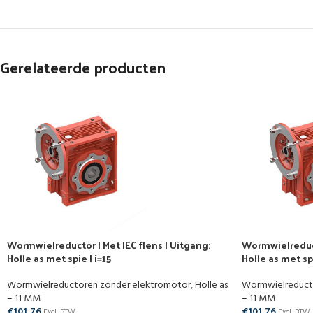
Gerelateerde producten
Wormwielreductor | Met IEC flens | Uitgang:
Wormwielreducto
Holle as met spie | i=15
Holle as met sp
Wormwielreductoren zonder elektromotor
,
Holle as
Wormwielreduct
– 11 MM
– 11 MM
€
101,76
€
101,76
Excl. BTW
Excl. BTW