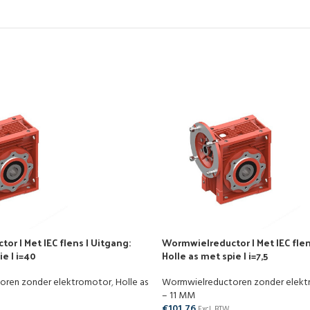
r | Met IEC flens | Uitgang:
Wormwielreductor | Met IEC flen
ie | i=40
Holle as met spie | i=7,5
oren zonder elektromotor
,
Holle as
Wormwielreductoren zonder elek
– 11 MM
€
101,76
Excl. BTW