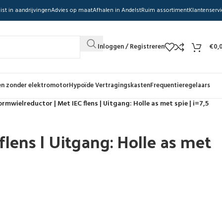
ist in aandrijvingen
Advies op maat
Afhalen in Andelst
Ruim assortiment
Klantenservi
Inloggen / Registreren
€
0,
n zonder elektromotor
Hypoïde Vertragingskasten
Frequentieregelaars
rmwielreductor | Met IEC flens | Uitgang: Holle as met spie | i=7,5
lens | Uitgang: Holle as met