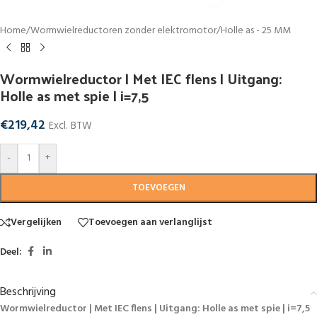
Home
/
Wormwielreductoren zonder elektromotor
/
Holle as - 25 MM
Wormwielreductor | Met IEC flens | Uitgang:
Holle as met spie | i=7,5
€
219,42
Excl. BTW
-
+
TOEVOEGEN
Vergelijken
Toevoegen aan verlanglijst
Deel:
Beschrijving
Wormwielreductor | Met IEC flens | Uitgang: Holle as met spie | i=7,5