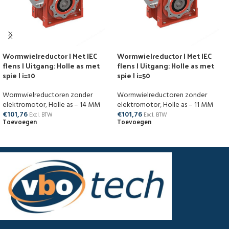
Wormwielreductor | Met IEC
Wormwielreductor | Met IEC
flens | Uitgang: Holle as met
flens | Uitgang: Holle as met
spie | i=10
spie | i=50
Wormwielreductoren zonder
Wormwielreductoren zonder
elektromotor
,
Holle as – 14 MM
elektromotor
,
Holle as – 11 MM
€
101,76
€
101,76
Excl. BTW
Excl. BTW
Toevoegen
Toevoegen