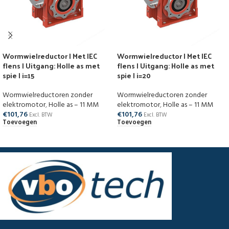
Wormwielreductor | Met IEC
Wormwielreductor | Met IEC
flens | Uitgang: Holle as met
flens | Uitgang: Holle as met
spie | i=15
spie | i=20
Wormwielreductoren zonder
Wormwielreductoren zonder
elektromotor
,
Holle as – 11 MM
elektromotor
,
Holle as – 11 MM
€
101,76
€
101,76
Excl. BTW
Excl. BTW
Toevoegen
Toevoegen