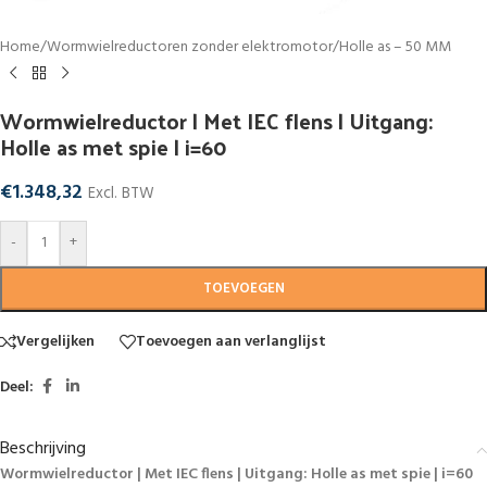
Home
/
Wormwielreductoren zonder elektromotor
/
Holle as – 50 MM
Wormwielreductor | Met IEC flens | Uitgang:
Holle as met spie | i=60
€
1.348,32
Excl. BTW
-
+
TOEVOEGEN
Vergelijken
Toevoegen aan verlanglijst
Deel:
Beschrijving
Wormwielreductor | Met IEC flens | Uitgang: Holle as met spie | i=60