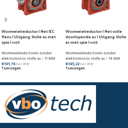
Wormwielreductor | Met IEC
Wormwielreductor | Met volle
flens | Uitgang: Holle as met
doorlopende as | Uitgang: Holle
spie | i=10
as met spie | i=10
Wormwielreductoren zonder
Wormwielreductoren zonder
elektromotor
,
Holle as – 11 MM
elektromotor
,
Holle as – 14 MM
€
101,76
€
145,22
Excl. BTW
Excl. BTW
Toevoegen
Toevoegen