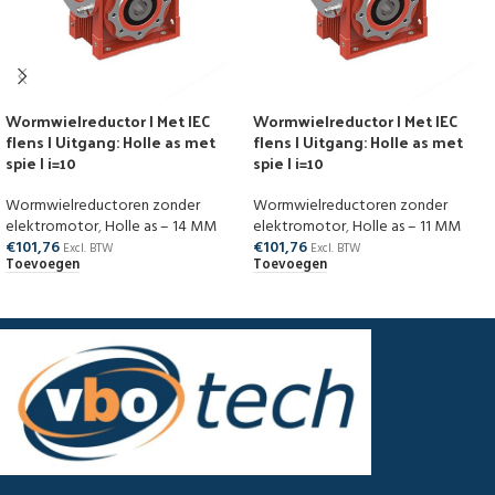
Wormwielreductor | Met IEC
Wormwielreductor | Met IEC
flens | Uitgang: Holle as met
flens | Uitgang: Holle as met
spie | i=10
spie | i=10
Wormwielreductoren zonder
Wormwielreductoren zonder
elektromotor
,
Holle as – 14 MM
elektromotor
,
Holle as – 11 MM
€
101,76
€
101,76
Excl. BTW
Excl. BTW
Toevoegen
Toevoegen