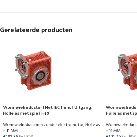
Gerelateerde producten
Wormwielreductor | Met IEC flens | Uitgang:
Wormwielreducto
Holle as met spie | i=10
Holle as met spi
Wormwielreductoren zonder elektromotor
,
Holle as
Wormwielreduct
– 11 MM
– 11 MM
€
101,76
€
101,76
Excl. BTW
Excl. BTW