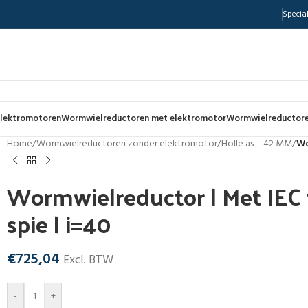
Special
lektromotoren
Wormwielreductoren met elektromotor
Wormwielreductore
Home
/
Wormwielreductoren zonder elektromotor
/
Holle as – 42 MM
/
Wo
Wormwielreductor | Met IEC f
spie | i=40
€
725,04
Excl. BTW
-
+