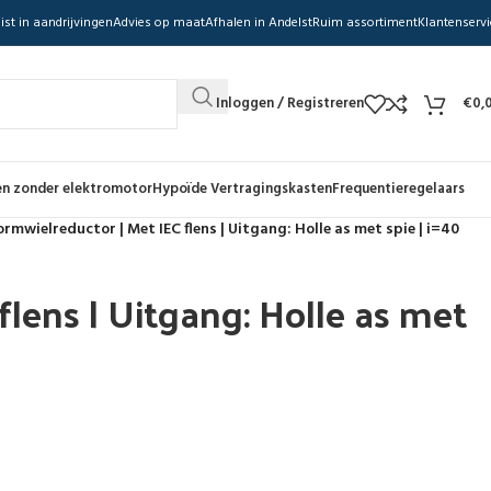
ist in aandrijvingen
Advies op maat
Afhalen in Andelst
Ruim assortiment
Klantenservi
Inloggen / Registreren
€
0,
n zonder elektromotor
Hypoïde Vertragingskasten
Frequentieregelaars
rmwielreductor | Met IEC flens | Uitgang: Holle as met spie | i=40
lens | Uitgang: Holle as met