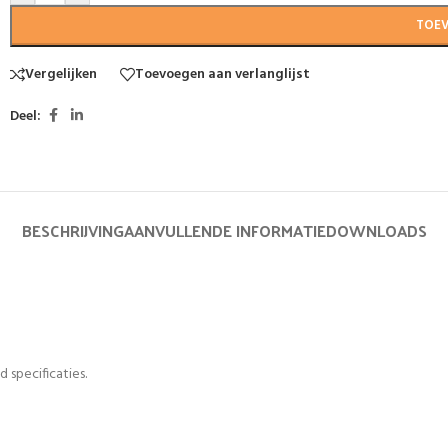
TOE
Vergelijken
Toevoegen aan verlanglijst
Deel:
BESCHRIJVING
AANVULLENDE INFORMATIE
DOWNLOADS
 specificaties.