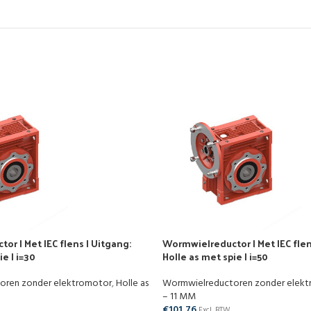
r | Met IEC flens | Uitgang:
Wormwielreductor | Met IEC flen
e | i=30
Holle as met spie | i=50
oren zonder elektromotor
,
Holle as
Wormwielreductoren zonder elek
– 11 MM
€
101,76
Excl. BTW