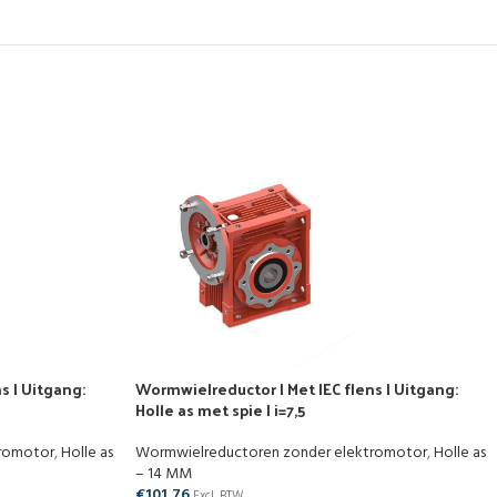
s | Uitgang:
Wormwielreductor | Met IEC flens | Uitgang:
Holle as met spie | i=7,5
tromotor
,
Holle as
Wormwielreductoren zonder elektromotor
,
Holle as
– 14 MM
€
101,76
Excl. BTW