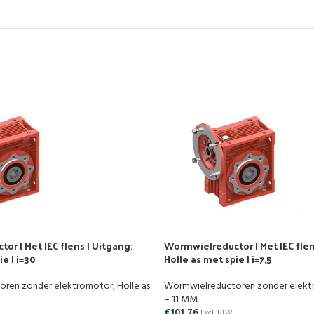
r | Met IEC flens | Uitgang:
Wormwielreductor | Met IEC flen
e | i=30
Holle as met spie | i=7,5
oren zonder elektromotor
,
Holle as
Wormwielreductoren zonder elek
– 11 MM
€
101,76
Excl. BTW