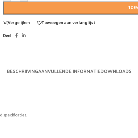
TOE
Vergelijken
Toevoegen aan verlanglijst
Deel:
BESCHRIJVING
AANVULLENDE INFORMATIE
DOWNLOADS
 specificaties.