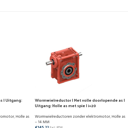
s | Uitgang:
Wormwielreductor | Met volle doorlopende as |
Uitgang: Holle as met spie | i=20
tromotor
,
Holle as
Wormwielreductoren zonder elektromotor
,
Holle as
– 14 MM
€
145,22
Excl. BTW