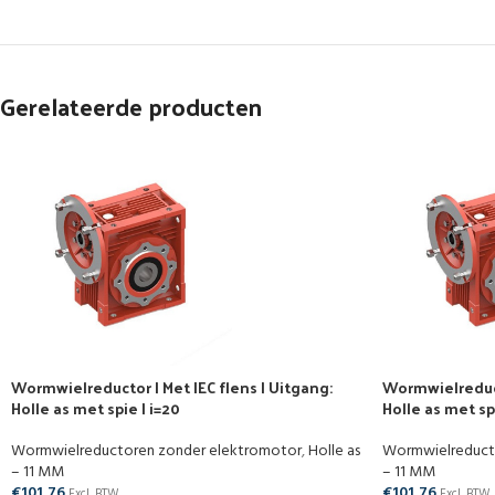
Gerelateerde producten
Wormwielreductor | Met IEC flens | Uitgang:
Wormwielreducto
Holle as met spie | i=20
Holle as met spi
Wormwielreductoren zonder elektromotor
,
Holle as
Wormwielreduct
– 11 MM
– 11 MM
€
101,76
€
101,76
Excl. BTW
Excl. BTW