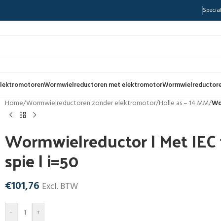
Special
lektromotoren
Wormwielreductoren met elektromotor
Wormwielreductore
Home
/
Wormwielreductoren zonder elektromotor
/
Holle as – 14 MM
/
Wo
Wormwielreductor | Met IEC f
spie | i=50
€
101,76
Excl. BTW
-
+