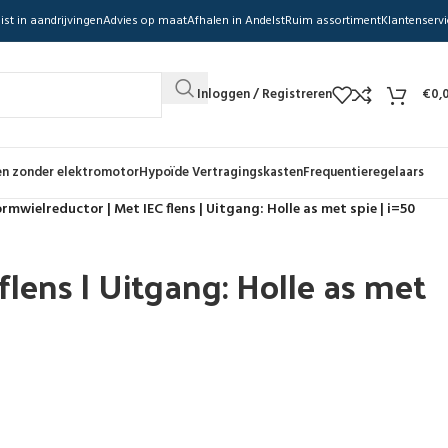
ist in aandrijvingen
Advies op maat
Afhalen in Andelst
Ruim assortiment
Klantenservi
Inloggen / Registreren
€
0,
n zonder elektromotor
Hypoïde Vertragingskasten
Frequentieregelaars
rmwielreductor | Met IEC flens | Uitgang: Holle as met spie | i=50
lens | Uitgang: Holle as met