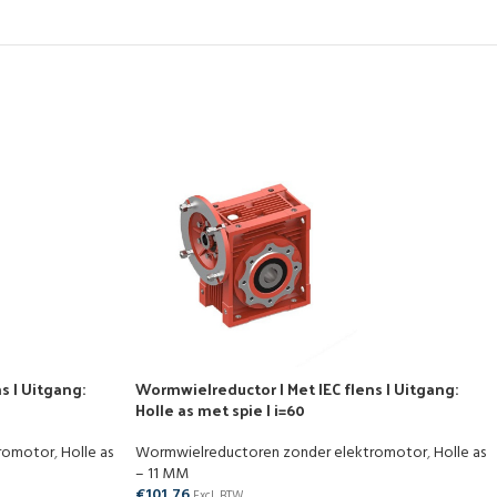
s | Uitgang:
Wormwielreductor | Met IEC flens | Uitgang:
Holle as met spie | i=60
tromotor
,
Holle as
Wormwielreductoren zonder elektromotor
,
Holle as
– 11 MM
€
101,76
Excl. BTW