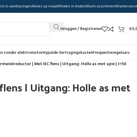
ist in aandrijvingen
Advies op maat
Afhalen in Andelst
Ruim assortiment
Klantenservi
Inloggen / Registreren
€
0,
n zonder elektromotor
Hypoïde Vertragingskasten
Frequentieregelaars
mwielreductor | Met IEC flens | Uitgang: Holle as met spie | i=50
lens | Uitgang: Holle as met