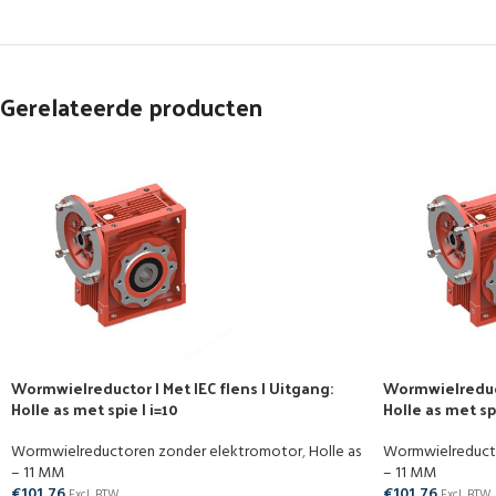
Gerelateerde producten
Wormwielreductor | Met IEC flens | Uitgang:
Wormwielreducto
Holle as met spie | i=10
Holle as met spi
Wormwielreductoren zonder elektromotor
,
Holle as
Wormwielreduct
– 11 MM
– 11 MM
€
101,76
€
101,76
Excl. BTW
Excl. BTW