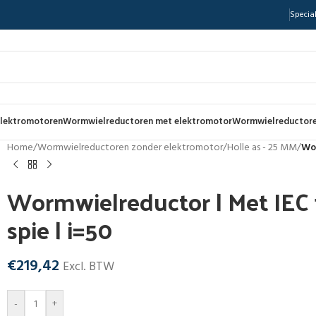
Special
lektromotoren
Wormwielreductoren met elektromotor
Wormwielreductore
Home
/
Wormwielreductoren zonder elektromotor
/
Holle as - 25 MM
/
Wor
Wormwielreductor | Met IEC f
spie | i=50
€
219,42
Excl. BTW
-
+