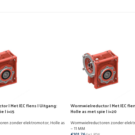
r | Met IEC flens | Uitgang:
Wormwielreductor | Met IEC flen
e | i=15
Holle as met spie | i=20
oren zonder elektromotor
,
Holle as
Wormwielreductoren zonder elek
– 11 MM
€
101,76
Excl. BTW