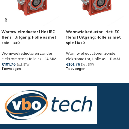
Wormwielreductor | Met IEC
Wormwielreductor | Met IEC
flens | Uitgang: Holle as met
flens | Uitgang: Holle as met
spie | i=10
spie | i=30
Wormwielreductoren zonder
Wormwielreductoren zonder
elektromotor
,
Holle as – 14 MM
elektromotor
,
Holle as – 11 MM
€
101,76
€
101,76
Excl. BTW
Excl. BTW
Toevoegen
Toevoegen