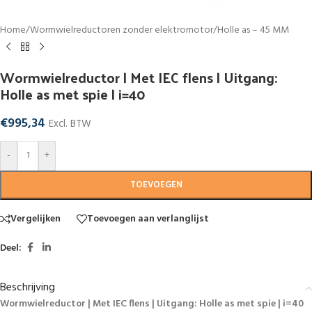
Home
/
Wormwielreductoren zonder elektromotor
/
Holle as – 45 MM
Wormwielreductor | Met IEC flens | Uitgang:
Holle as met spie | i=40
€
995,34
Excl. BTW
-
+
TOEVOEGEN
Vergelijken
Toevoegen aan verlanglijst
Deel:
Beschrijving
Wormwielreductor | Met IEC flens | Uitgang: Holle as met spie | i=40