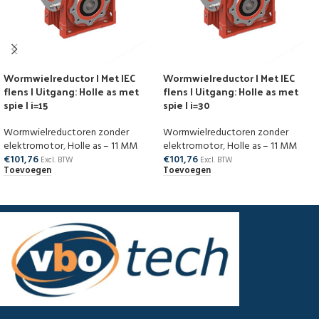
Wormwielreductor | Met IEC
Wormwielreductor | Met IEC
flens | Uitgang: Holle as met
flens | Uitgang: Holle as met
spie | i=15
spie | i=30
Wormwielreductoren zonder
Wormwielreductoren zonder
elektromotor
,
Holle as – 11 MM
elektromotor
,
Holle as – 11 MM
€
101,76
€
101,76
Excl. BTW
Excl. BTW
Toevoegen
Toevoegen