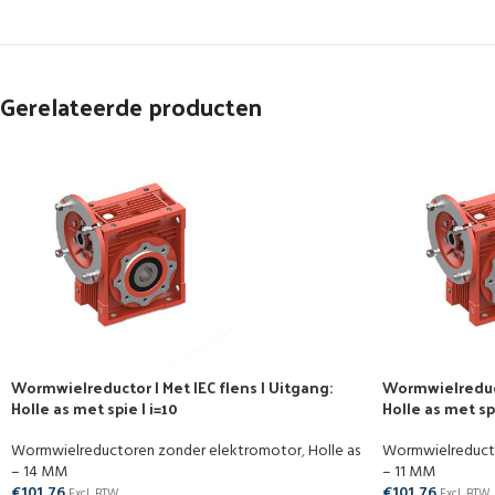
Gerelateerde producten
Wormwielreductor | Met IEC flens | Uitgang:
Wormwielreducto
Holle as met spie | i=10
Holle as met spi
Wormwielreductoren zonder elektromotor
,
Holle as
Wormwielreduct
– 14 MM
– 11 MM
€
101,76
€
101,76
Excl. BTW
Excl. BTW