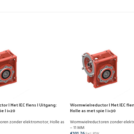
r | Met IEC flens | Uitgang:
Wormwielreductor | Met IEC flen
e | i=20
Holle as met spie | i=30
oren zonder elektromotor
,
Holle as
Wormwielreductoren zonder elek
– 11 MM
€
101,76
Excl. BTW