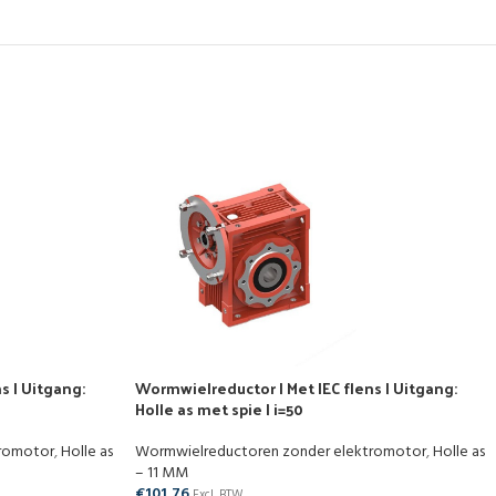
s | Uitgang:
Wormwielreductor | Met IEC flens | Uitgang:
Holle as met spie | i=50
tromotor
,
Holle as
Wormwielreductoren zonder elektromotor
,
Holle as
– 11 MM
€
101,76
Excl. BTW