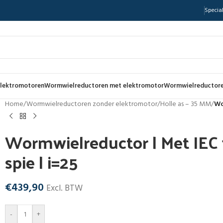
Special
lektromotoren
Wormwielreductoren met elektromotor
Wormwielreductore
Home
/
Wormwielreductoren zonder elektromotor
/
Holle as – 35 MM
/
Wo
Wormwielreductor | Met IEC f
spie | i=25
€
439,90
Excl. BTW
-
+