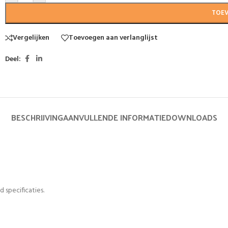
TOE
Vergelijken
Toevoegen aan verlanglijst
Deel:
BESCHRIJVING
AANVULLENDE INFORMATIE
DOWNLOADS
 specificaties.