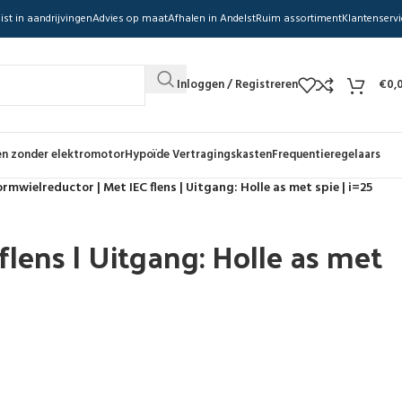
ist in aandrijvingen
Advies op maat
Afhalen in Andelst
Ruim assortiment
Klantenservi
Inloggen / Registreren
€
0,
n zonder elektromotor
Hypoïde Vertragingskasten
Frequentieregelaars
rmwielreductor | Met IEC flens | Uitgang: Holle as met spie | i=25
lens | Uitgang: Holle as met