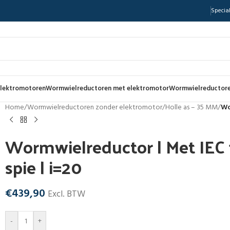
Special
lektromotoren
Wormwielreductoren met elektromotor
Wormwielreductore
Home
/
Wormwielreductoren zonder elektromotor
/
Holle as – 35 MM
/
Wo
Wormwielreductor | Met IEC f
spie | i=20
€
439,90
Excl. BTW
-
+