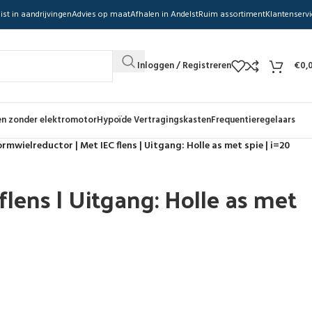
ist in aandrijvingen
Advies op maat
Afhalen in Andelst
Ruim assortiment
Klantenservi
Inloggen / Registreren
€
0,
n zonder elektromotor
Hypoïde Vertragingskasten
Frequentieregelaars
rmwielreductor | Met IEC flens | Uitgang: Holle as met spie | i=20
lens | Uitgang: Holle as met