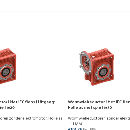
r | Met IEC flens | Uitgang:
Wormwielreductor | Met IEC flen
e | i=20
Holle as met spie | i=50
oren zonder elektromotor
,
Holle as
Wormwielreductoren zonder elek
– 11 MM
€
101,76
Excl. BTW