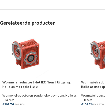
Gerelateerde producten
Wormwielreductor | Met IEC flens | Uitgang:
Wormwielreducto
Holle as met spie | i=10
Holle as met spi
Wormwielreductoren zonder elektromotor
,
Holle as
Wormwielreduct
– 14 MM
– 11 MM
€
101,76
€
101,76
Excl. BTW
Excl. BTW