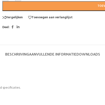
TOE
Vergelijken
Toevoegen aan verlanglijst
Deel:
BESCHRIJVING
AANVULLENDE INFORMATIE
DOWNLOADS
 specificaties.