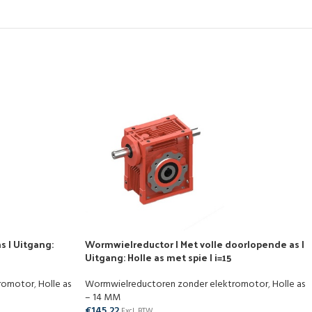
s | Uitgang:
Wormwielreductor | Met volle doorlopende as |
Uitgang: Holle as met spie | i=15
tromotor
,
Holle as
Wormwielreductoren zonder elektromotor
,
Holle as
– 14 MM
€
145,22
Excl. BTW