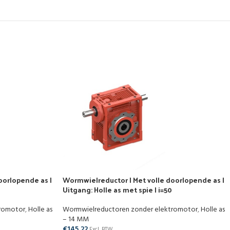
oorlopende as |
Wormwielreductor | Met volle doorlopende as |
Uitgang: Holle as met spie | i=50
tromotor
,
Holle as
Wormwielreductoren zonder elektromotor
,
Holle as
– 14 MM
€
145,22
Excl. BTW