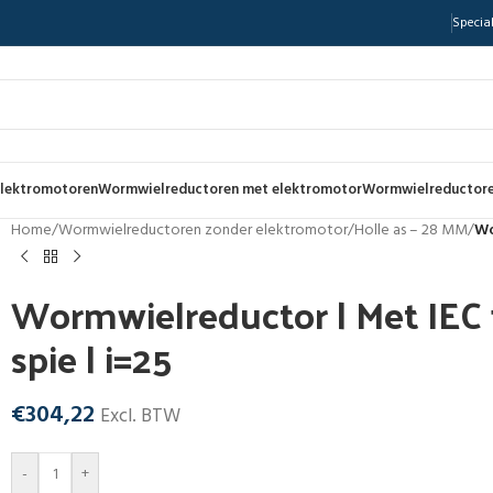
Special
lektromotoren
Wormwielreductoren met elektromotor
Wormwielreductore
Home
/
Wormwielreductoren zonder elektromotor
/
Holle as – 28 MM
/
Wo
Wormwielreductor | Met IEC f
spie | i=25
€
304,22
Excl. BTW
-
+