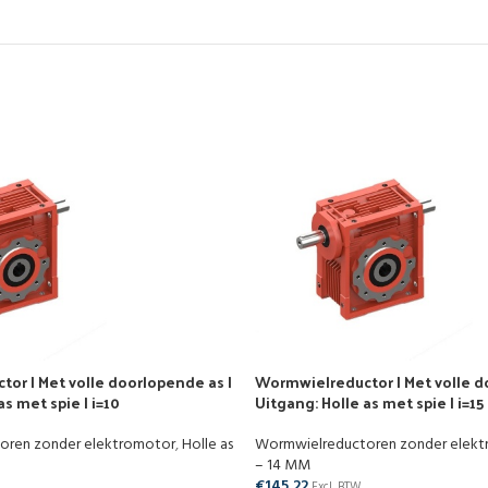
or | Met volle doorlopende as |
Wormwielreductor | Met volle d
as met spie | i=10
Uitgang: Holle as met spie | i=15
oren zonder elektromotor
,
Holle as
Wormwielreductoren zonder elek
– 14 MM
€
145,22
Excl. BTW