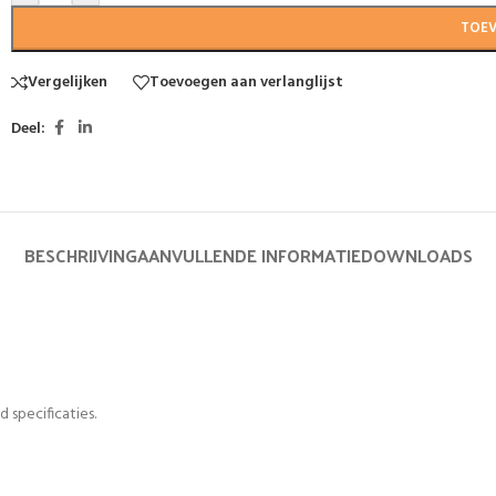
TOE
Vergelijken
Toevoegen aan verlanglijst
Deel:
BESCHRIJVING
AANVULLENDE INFORMATIE
DOWNLOADS
 specificaties.