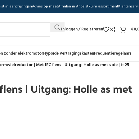
ist in aandrijvingen
Advies op maat
Afhalen in Andelst
Ruim assortiment
Klantenservi
Inloggen / Registreren
€
0,
n zonder elektromotor
Hypoïde Vertragingskasten
Frequentieregelaars
rmwielreductor | Met IEC flens | Uitgang: Holle as met spie | i=25
lens | Uitgang: Holle as met