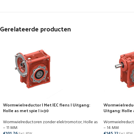
Gerelateerde producten
Wormwielreductor | Met IEC flens | Uitgang:
Wormwielreduct
Holle as met spie | i=30
Uitgang: Holle 
Wormwielreductoren zonder elektromotor
,
Holle as
Wormwielreduct
– 11 MM
– 14 MM
€
101,76
€
145,22
Excl. BTW
Excl. BTW