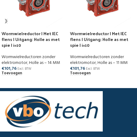
Wormwielreductor | Met IEC
Wormwielreductor | Met IEC
flens | Uitgang: Holle as met
flens | Uitgang: Holle as met
spie | i=10
spie | i=10
Wormwielreductoren zonder
Wormwielreductoren zonder
elektromotor
,
Holle as – 14 MM
elektromotor
,
Holle as – 11 MM
€
101,76
€
101,76
Excl. BTW
Excl. BTW
Toevoegen
Toevoegen