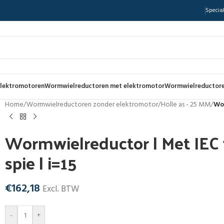
Special
lektromotoren
Wormwielreductoren met elektromotor
Wormwielreductore
Home
/
Wormwielreductoren zonder elektromotor
/
Holle as - 25 MM
/
Wor
Wormwielreductor | Met IEC f
spie | i=15
€
162,18
Excl. BTW
-
+