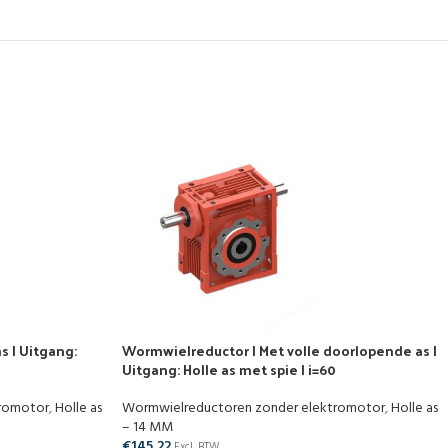
s | Uitgang:
Wormwielreductor | Met volle doorlopende as |
Uitgang: Holle as met spie | i=60
tromotor
,
Holle as
Wormwielreductoren zonder elektromotor
,
Holle as
– 14 MM
€
145,22
Excl. BTW