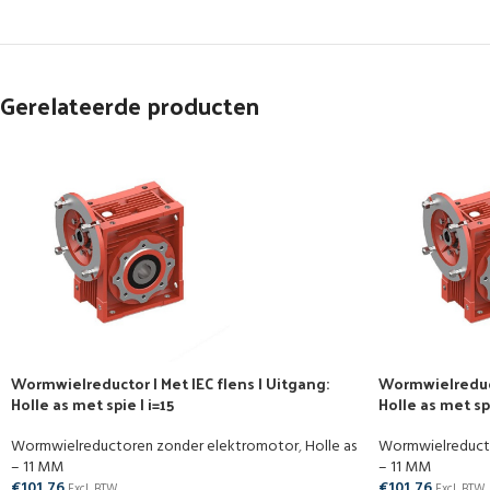
Gerelateerde producten
Wormwielreductor | Met IEC flens | Uitgang:
Wormwielreducto
Holle as met spie | i=15
Holle as met spi
Wormwielreductoren zonder elektromotor
,
Holle as
Wormwielreduct
– 11 MM
– 11 MM
€
101,76
€
101,76
Excl. BTW
Excl. BTW