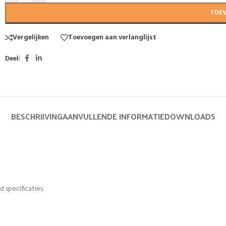
TOE
Vergelijken
Toevoegen aan verlanglijst
Deel:
BESCHRIJVING
AANVULLENDE INFORMATIE
DOWNLOADS
 specificaties.