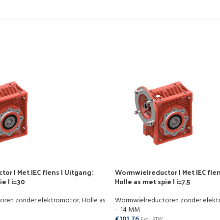
r | Met IEC flens | Uitgang:
Wormwielreductor | Met IEC flen
e | i=30
Holle as met spie | i=7,5
oren zonder elektromotor
,
Holle as
Wormwielreductoren zonder elek
– 14 MM
€
101,76
Excl. BTW