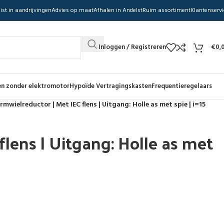
ist in aandrijvingen
Advies op maat
Afhalen in Andelst
Ruim assortiment
Klantenservi
Inloggen / Registreren
€
0,
n zonder elektromotor
Hypoïde Vertragingskasten
Frequentieregelaars
mwielreductor | Met IEC flens | Uitgang: Holle as met spie | i=15
lens | Uitgang: Holle as met