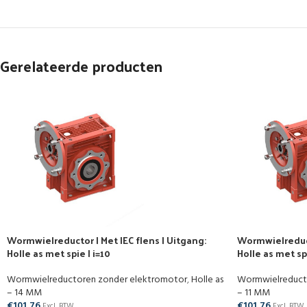
Gerelateerde producten
Wormwielreductor | Met IEC flens | Uitgang:
Wormwielreducto
Holle as met spie | i=10
Holle as met spi
Wormwielreductoren zonder elektromotor
,
Holle as
Wormwielreduct
– 14 MM
– 11 MM
€
101,76
€
101,76
Excl. BTW
Excl. BTW