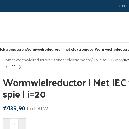
Special
lektromotoren
Wormwielreductoren met elektromotor
Wormwielreductore
Home
/
Wormwielreductoren zonder elektromotor
/
Holle as – 35 MM
/
Wo
Wormwielreductor | Met IEC f
spie | i=20
€
439,90
Excl. BTW
-
+