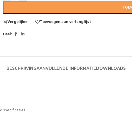
TOE
Vergelijken
Toevoegen aan verlanglijst
Deel:
BESCHRIJVING
AANVULLENDE INFORMATIE
DOWNLOADS
 specificaties.