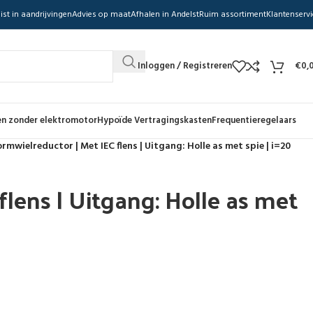
ist in aandrijvingen
Advies op maat
Afhalen in Andelst
Ruim assortiment
Klantenservi
Inloggen / Registreren
€
0,
n zonder elektromotor
Hypoïde Vertragingskasten
Frequentieregelaars
rmwielreductor | Met IEC flens | Uitgang: Holle as met spie | i=20
lens | Uitgang: Holle as met