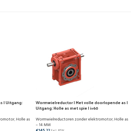
s | Uitgang:
Wormwielreductor | Met volle doorlopende as |
Uitgang: Holle as met spie | i=60
tromotor
,
Holle as
Wormwielreductoren zonder elektromotor
,
Holle as
– 14 MM
€
145,22
Excl. BTW