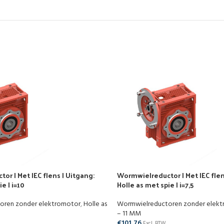
r | Met IEC flens | Uitgang:
Wormwielreductor | Met IEC flen
e | i=10
Holle as met spie | i=7,5
oren zonder elektromotor
,
Holle as
Wormwielreductoren zonder elek
– 11 MM
€
101,76
Excl. BTW