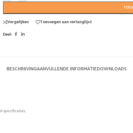
TOE
Vergelijken
Toevoegen aan verlanglijst
Deel:
BESCHRIJVING
AANVULLENDE INFORMATIE
DOWNLOADS
 specificaties.