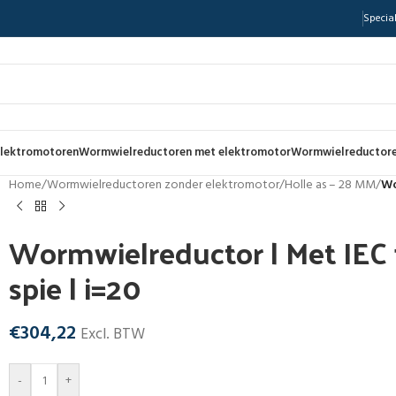
Special
lektromotoren
Wormwielreductoren met elektromotor
Wormwielreductore
Home
/
Wormwielreductoren zonder elektromotor
/
Holle as – 28 MM
/
Wo
Wormwielreductor | Met IEC f
spie | i=20
€
304,22
Excl. BTW
-
+