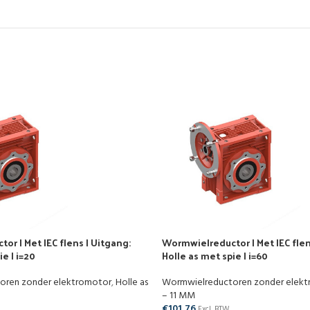
r | Met IEC flens | Uitgang:
Wormwielreductor | Met IEC flen
e | i=20
Holle as met spie | i=60
oren zonder elektromotor
,
Holle as
Wormwielreductoren zonder elek
– 11 MM
€
101,76
Excl. BTW