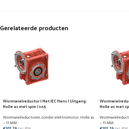
Gerelateerde producten
Wormwielreductor | Met IEC flens | Uitgang:
Wormwielreducto
Holle as met spie | i=15
Holle as met spi
Wormwielreductoren zonder elektromotor
,
Holle as
Wormwielreduct
– 11 MM
– 11 MM
€
101,76
€
101,76
Excl. BTW
Excl. BTW