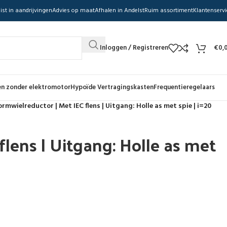
ist in aandrijvingen
Advies op maat
Afhalen in Andelst
Ruim assortiment
Klantenservi
Inloggen / Registreren
€
0,
n zonder elektromotor
Hypoïde Vertragingskasten
Frequentieregelaars
rmwielreductor | Met IEC flens | Uitgang: Holle as met spie | i=20
lens | Uitgang: Holle as met