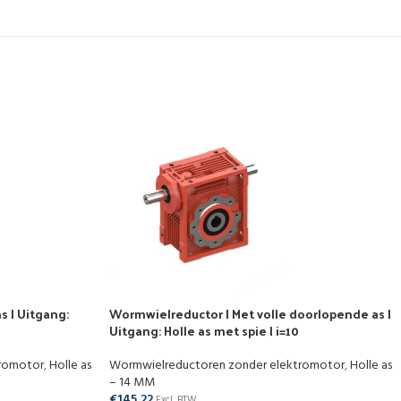
s | Uitgang:
Wormwielreductor | Met volle doorlopende as |
Uitgang: Holle as met spie | i=10
tromotor
,
Holle as
Wormwielreductoren zonder elektromotor
,
Holle as
– 14 MM
€
145,22
Excl. BTW