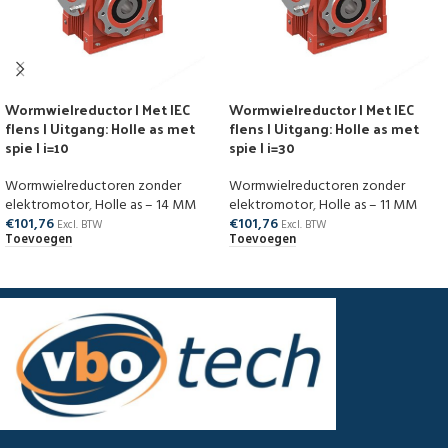
Wormwielreductor | Met IEC
Wormwielreductor | Met IEC
flens | Uitgang: Holle as met
flens | Uitgang: Holle as met
spie | i=10
spie | i=30
Wormwielreductoren zonder
Wormwielreductoren zonder
elektromotor
,
Holle as – 14 MM
elektromotor
,
Holle as – 11 MM
€
101,76
€
101,76
Excl. BTW
Excl. BTW
Toevoegen
Toevoegen