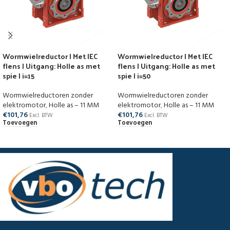
Wormwielreductor | Met IEC
Wormwielreductor | Met IEC
flens | Uitgang: Holle as met
flens | Uitgang: Holle as met
spie | i=15
spie | i=50
Wormwielreductoren zonder
Wormwielreductoren zonder
elektromotor
,
Holle as – 11 MM
elektromotor
,
Holle as – 11 MM
€
101,76
€
101,76
Excl. BTW
Excl. BTW
Toevoegen
Toevoegen