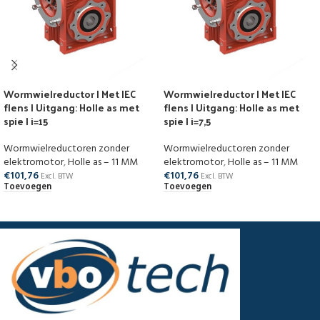
Wormwielreductor | Met IEC
Wormwielreductor | Met IEC
flens | Uitgang: Holle as met
flens | Uitgang: Holle as met
spie | i=15
spie | i=7,5
Wormwielreductoren zonder
Wormwielreductoren zonder
elektromotor
,
Holle as – 11 MM
elektromotor
,
Holle as – 11 MM
€
101,76
€
101,76
Excl. BTW
Excl. BTW
Toevoegen
Toevoegen