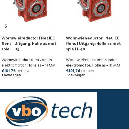
Wormwielreductor | Met IEC
Wormwielreductor | Met IEC
flens | Uitgang: Holle as met
flens | Uitgang: Holle as met
spie | i=15
spie | i=40
Wormwielreductoren zonder
Wormwielreductoren zonder
elektromotor
,
Holle as – 11 MM
elektromotor
,
Holle as – 11 MM
€
101,76
€
101,76
Excl. BTW
Excl. BTW
Toevoegen
Toevoegen