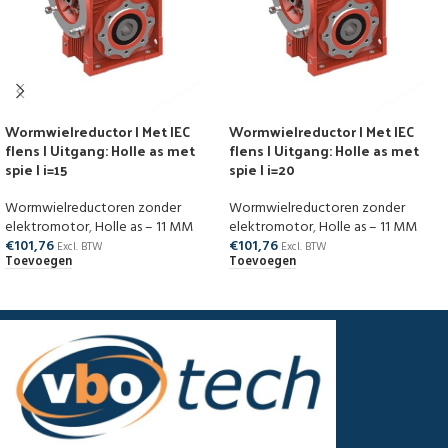
Wormwielreductor | Met IEC
Wormwielreductor | Met IEC
flens | Uitgang: Holle as met
flens | Uitgang: Holle as met
spie | i=15
spie | i=20
Wormwielreductoren zonder
Wormwielreductoren zonder
elektromotor
,
Holle as – 11 MM
elektromotor
,
Holle as – 11 MM
€
101,76
€
101,76
Excl. BTW
Excl. BTW
Toevoegen
Toevoegen