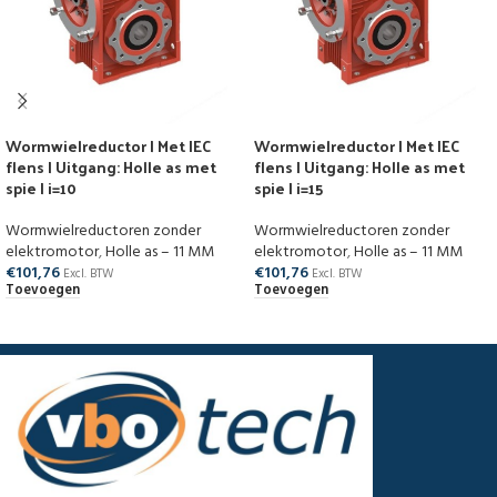
Wormwielreductor | Met IEC
Wormwielreductor | Met IEC
flens | Uitgang: Holle as met
flens | Uitgang: Holle as met
spie | i=10
spie | i=15
Wormwielreductoren zonder
Wormwielreductoren zonder
elektromotor
,
Holle as – 11 MM
elektromotor
,
Holle as – 11 MM
€
101,76
€
101,76
Excl. BTW
Excl. BTW
Toevoegen
Toevoegen