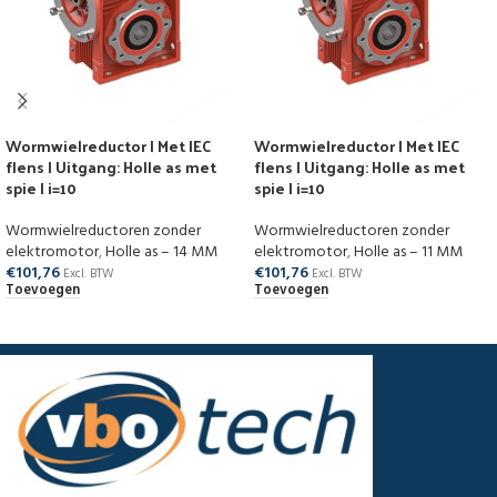
Wormwielreductor | Met IEC
Wormwielreductor | Met IEC
flens | Uitgang: Holle as met
flens | Uitgang: Holle as met
spie | i=10
spie | i=10
Wormwielreductoren zonder
Wormwielreductoren zonder
elektromotor
,
Holle as – 14 MM
elektromotor
,
Holle as – 11 MM
€
101,76
€
101,76
Excl. BTW
Excl. BTW
Toevoegen
Toevoegen