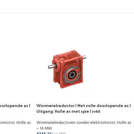
oorlopende as |
Wormwielreductor | Met volle doorlopende as |
Uitgang: Holle as met spie | i=60
tromotor
,
Holle as
Wormwielreductoren zonder elektromotor
,
Holle as
– 14 MM