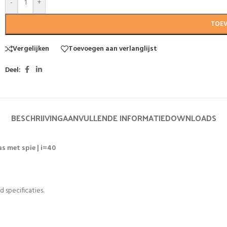
-
+
TOE
Vergelijken
Toevoegen aan verlanglijst
Deel:
BESCHRIJVING
AANVULLENDE INFORMATIE
DOWNLOADS
s met spie | i=40
 specificaties.