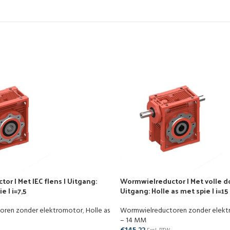
r | Met IEC flens | Uitgang:
Wormwielreductor | Met volle d
e | i=7,5
Uitgang: Holle as met spie | i=15
oren zonder elektromotor
,
Holle as
Wormwielreductoren zonder elek
– 14 MM