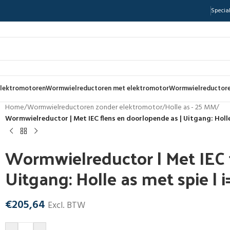
Special
lektromotoren
Wormwielreductoren met elektromotor
Wormwielreductore
Home
/
Wormwielreductoren zonder elektromotor
/
Holle as - 25 MM
/
Wormwielreductor | Met IEC flens en doorlopende as | Uitgang: Holle
Wormwielreductor | Met IEC 
Uitgang: Holle as met spie | 
€
205,64
Excl. BTW