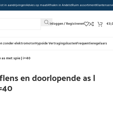
ist in aandrijvingen
Advies op maat
Afhalen in Andelst
Ruim assortiment
Klantenservi
Inloggen / Registreren
€
0,
n zonder elektromotor
Hypoïde Vertragingskasten
Frequentieregelaars
 as met spie | i=40
flens en doorlopende as |
i=40