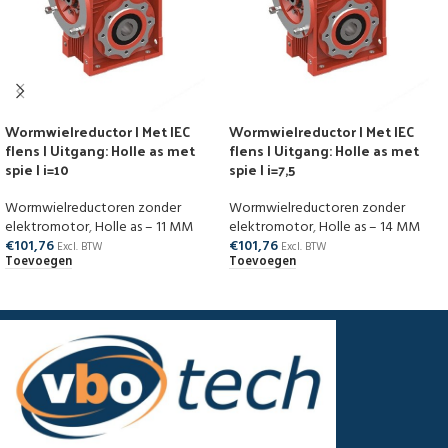
Wormwielreductor | Met IEC
Wormwielreductor | Met IEC
flens | Uitgang: Holle as met
flens | Uitgang: Holle as met
spie | i=10
spie | i=7,5
Wormwielreductoren zonder
Wormwielreductoren zonder
elektromotor
,
Holle as – 11 MM
elektromotor
,
Holle as – 14 MM
€
101,76
€
101,76
Excl. BTW
Excl. BTW
Toevoegen
Toevoegen