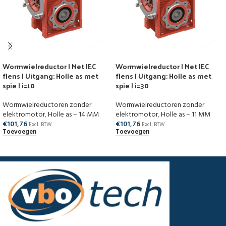
Wormwielreductor | Met IEC
Wormwielreductor | Met IEC
flens | Uitgang: Holle as met
flens | Uitgang: Holle as met
spie | i=10
spie | i=30
Wormwielreductoren zonder
Wormwielreductoren zonder
elektromotor
,
Holle as – 14 MM
elektromotor
,
Holle as – 11 MM
€
101,76
€
101,76
Excl. BTW
Excl. BTW
Toevoegen
Toevoegen