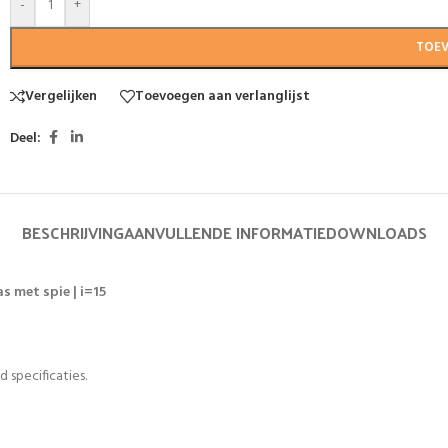
-
+
TOE
Vergelijken
Toevoegen aan verlanglijst
Deel:
BESCHRIJVING
AANVULLENDE INFORMATIE
DOWNLOADS
s met spie | i=15
 specificaties.