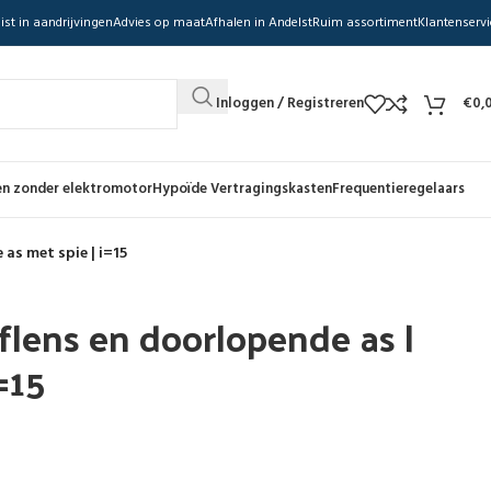
ist in aandrijvingen
Advies op maat
Afhalen in Andelst
Ruim assortiment
Klantenservi
Inloggen / Registreren
€
0,
n zonder elektromotor
Hypoïde Vertragingskasten
Frequentieregelaars
 as met spie | i=15
flens en doorlopende as |
=15