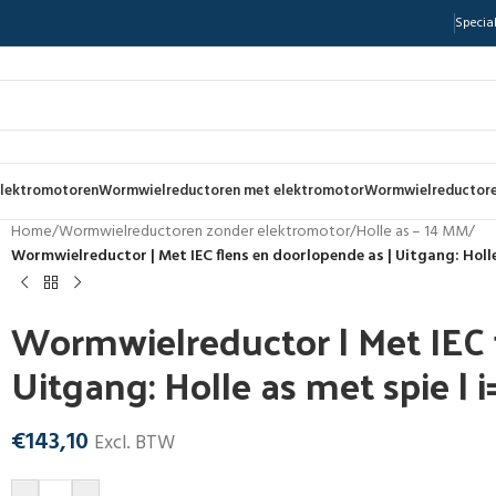
Special
lektromotoren
Wormwielreductoren met elektromotor
Wormwielreductore
Home
/
Wormwielreductoren zonder elektromotor
/
Holle as – 14 MM
/
Wormwielreductor | Met IEC flens en doorlopende as | Uitgang: Holle
Wormwielreductor | Met IEC 
Uitgang: Holle as met spie | i
€
143,10
Excl. BTW