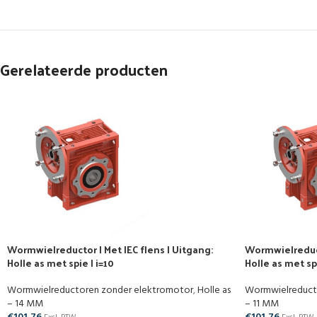
Gerelateerde producten
Wormwielreductor | Met IEC flens | Uitgang:
Wormwielreducto
Holle as met spie | i=10
Holle as met spi
Wormwielreductoren zonder elektromotor
,
Holle as
Wormwielreduct
– 14 MM
– 11 MM