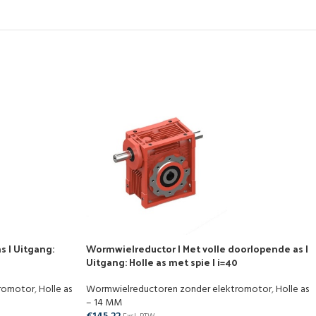
s | Uitgang:
Wormwielreductor | Met volle doorlopende as |
Uitgang: Holle as met spie | i=40
tromotor
,
Holle as
Wormwielreductoren zonder elektromotor
,
Holle as
– 14 MM