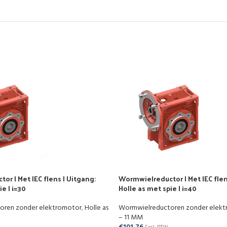
r | Met IEC flens | Uitgang:
Wormwielreductor | Met IEC flen
e | i=30
Holle as met spie | i=40
oren zonder elektromotor
,
Holle as
Wormwielreductoren zonder elek
– 11 MM