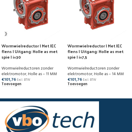
Wormwielreductor | Met IEC
Wormwielreductor | Met IEC
flens | Uitgang: Holle as met
flens | Uitgang: Holle as met
spie | i=30
spie | i=7,5
Wormwielreductoren zonder
Wormwielreductoren zonder
elektromotor
,
Holle as – 11 MM
elektromotor
,
Holle as – 14 MM
€
101,76
€
101,76
Excl. BTW
Excl. BTW
Toevoegen
Toevoegen