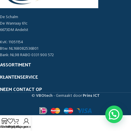
De Schalm
De Wanraay 61c
6673DM Andelst
KvK: 11051154
Btw: NL168082536B01
Bank: NL98 RABO 0331 900 572
ASSORTIMENT
KLANTENSERVICE
NEEM CONTACT OP
©
VBOtech
- Gemaakt door
Prins ICT
Winkel
Verlanglijst
Winkelwagen
Mijn account