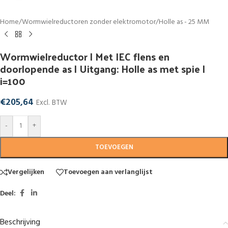
Home
/
Wormwielreductoren zonder elektromotor
/
Holle as - 25 MM
Wormwielreductor | Met IEC flens en
doorlopende as | Uitgang: Holle as met spie |
i=100
€
205,64
Excl. BTW
-
+
TOEVOEGEN
Vergelijken
Toevoegen aan verlanglijst
Deel:
Beschrijving