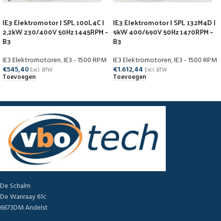
IE3 Elektromotor | SPL 100L4C |
IE3 Elektromotor | SPL 132M4D |
2,2kW 230/400V 50Hz 1445RPM –
9kW 400/690V 50Hz 1470RPM –
B3
B3
IE3 Elektromotoren
,
IE3 - 1500 RPM
IE3 Elektromotoren
,
IE3 - 1500 RPM
€
545,40
€
1.612,44
Excl. BTW
Excl. BTW
Toevoegen
Toevoegen
De Schalm
De Wanraay 61c
6673DM Andelst