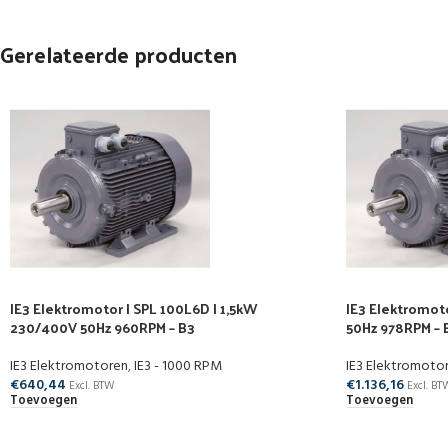
Gerelateerde producten
IE3 Elektromotor | SPL 100L6D | 1,5kW
IE3 Elektromot
230/400V 50Hz 960RPM – B3
50Hz 978RPM – 
IE3 Elektromotoren
,
IE3 - 1000 RPM
IE3 Elektromoto
€
640,44
€
1.136,16
Excl. BTW
Excl. BT
Toevoegen
Toevoegen