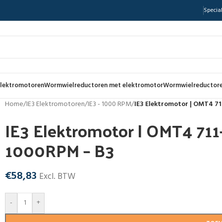
Special
lektromotoren
Wormwielreductoren met elektromotor
Wormwielreductore
Home
/
IE3 Elektromotoren
/
IE3 - 1000 RPM
/
IE3 Elektromotor | OMT4 7
IE3 Elektromotor | OMT4 71
1000RPM – B3
€
58,83
Excl. BTW
-
+