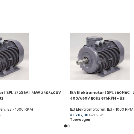
or | SPL 132S6A | 3kW 230/400V
IE3 Elektromotor | SPL 160M6C | 
B3
400/690V 50Hz 976RPM – B3
ren
,
IE3 - 1000 RPM
IE3 Elektromotoren
,
IE3 - 1000 RPM
€
1.782,00
W
Excl. BTW
Toevoegen