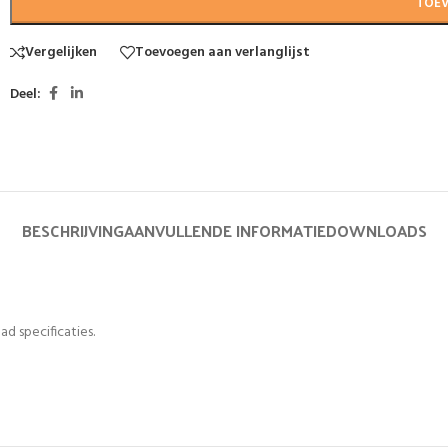
TOE
Vergelijken
Toevoegen aan verlanglijst
Deel:
BESCHRIJVING
AANVULLENDE INFORMATIE
DOWNLOADS
ad specificaties.