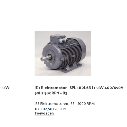
7,5kW
IE3 Elektromotor | SPL 180L6B | 15kW 400/690V
50Hz 980RPM – B3
IE3 Elektromotoren
,
IE3 - 1000 RPM
€
3.382,56
Excl. BTW
Toevoegen