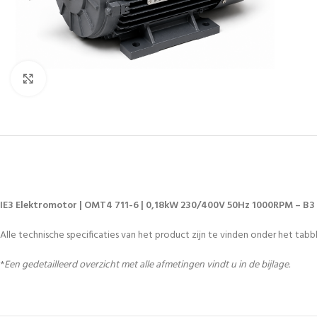
Vergroten
IE3 Elektromotor | OMT4 711-6 | 0,18kW 230/400V 50Hz 1000RPM – B3
Alle technische specificaties van het product zijn te vinden onder het tabbl
*
Een gedetailleerd overzicht met alle afmetingen vindt u in de bijlage.