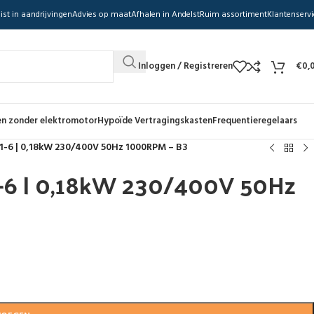
ist in aandrijvingen
Advies op maat
Afhalen in Andelst
Ruim assortiment
Klantenservi
Inloggen / Registreren
€
0,
n zonder elektromotor
Hypoïde Vertragingskasten
Frequentieregelaars
11-6 | 0,18kW 230/400V 50Hz 1000RPM – B3
1-6 | 0,18kW 230/400V 50Hz