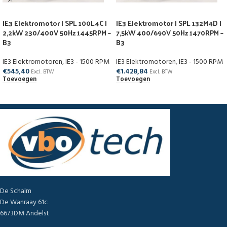
IE3 Elektromotor | SPL 100L4C |
IE3 Elektromotor | SPL 132M4D |
2,2kW 230/400V 50Hz 1445RPM –
7,5kW 400/690V 50Hz 1470RPM –
B3
B3
IE3 Elektromotoren
,
IE3 - 1500 RPM
IE3 Elektromotoren
,
IE3 - 1500 RPM
€
545,40
€
1.428,84
Excl. BTW
Excl. BTW
Toevoegen
Toevoegen
De Schalm
De Wanraay 61c
6673DM Andelst