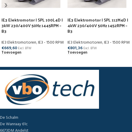
IE3 Elektromotor | SPL 100L4D |
IE3 Elektromotor | SPL 112M4D |
3kW 230/400V 50Hz 1445RPM –
4kW 230/400V 50Hz 1452RPM –
B3
B3
IE3 Elektromotoren
,
IE3 - 1500 RPM
IE3 Elektromotoren
,
IE3 - 1500 RPM
€
669,60
€
801,36
Excl. BTW
Excl. BTW
Toevoegen
Toevoegen
De Schalm
De Wanraay 61c
6673DM Andelst