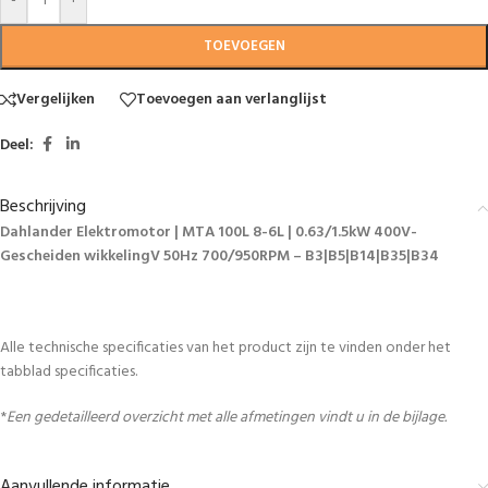
-
+
TOEVOEGEN
Vergelijken
Toevoegen aan verlanglijst
Deel:
Beschrijving
Dahlander Elektromotor | MTA 100L 8-6L | 0.63/1.5kW 400V-
Gescheiden wikkelingV 50Hz 700/950RPM – B3|B5|B14|B35|B34
Alle technische specificaties van het product zijn te vinden onder het
tabblad specificaties.
*
Een gedetailleerd overzicht met alle afmetingen vindt u in de bijlage.
Aanvullende informatie