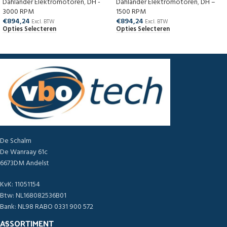
Dahlander Elektromotoren
,
DH -
Dahlander Elektromotoren
,
DH –
3000 RPM
1500 RPM
€
894,24
€
894,24
Excl. BTW
Excl. BTW
Opties Selecteren
Opties Selecteren
De Schalm
De Wanraay 61c
6673DM Andelst
KvK: 11051154
Btw: NL168082536B01
Bank: NL98 RABO 0331 900 572
ASSORTIMENT