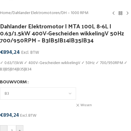
Home
/
Dahlander Elektromotoren
/
DH – 1000 RPM
Dahlander Elektromotor | MTA 100L 8-6L |
0.63/1.5kW 400V-Gescheiden wikkelingV 50Hz
700/950RPM – B3|B5|B14|B35|B34
€
894,24
Excl. BTW
✓ 0.63/1.5kW ✓ 400V-Gescheiden wikkelingV ✓ 50Hz ✓ 700/950RPM ✓
B3|B5|B14|B35|B34
BOUWVORM
Wissen
€
894,24
Excl. BTW