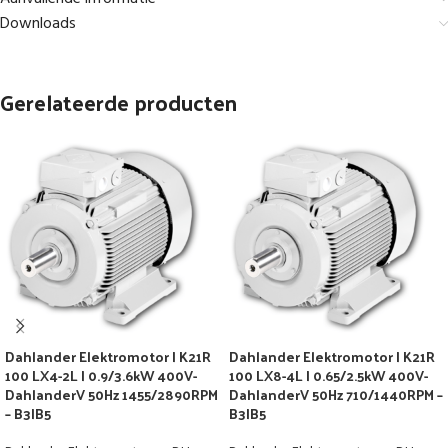
Downloads
Gerelateerde producten
Dahlander Elektromotor | K21R
Dahlander Elektromotor | K21R
100 LX4-2L | 0.9/3.6kW 400V-
100 LX8-4L | 0.65/2.5kW 400V-
DahlanderV 50Hz 1455/2890RPM
DahlanderV 50Hz 710/1440RPM –
– B3|B5
B3|B5