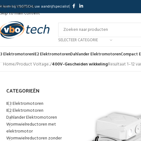
Skip to navigation
elkom bij VBOTECH, uw aandrijfspecialist
Skip to main content
SELECTEER CATEGORIE
E3 Elektromotoren
IE2 Elektromotoren
Dahlander Elektromotoren
Compact E
Home
/
Product Voltage..
/
400V-Gescheiden wikkeling
Resultaat 1–12 v
CATEGORIEËN
IE3 Elektromotoren
IE2 Elektromotoren
Dahlander Elektromotoren
Wormwielreductoren met
elektromotor
Wormwielreductoren zonder