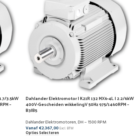
1.7/3.5kW
Dahlander Elektromotor | K21R 132 MX6-4L | 2.2/6kW
RPM –
400V-Gescheiden wikkelingV 50Hz 975/1460RPM –
B3|B5
Dahlander Elektromotoren
,
DH – 1500 RPM
Vanaf
€
2.367,00
Excl. BTW
Opties Selecteren