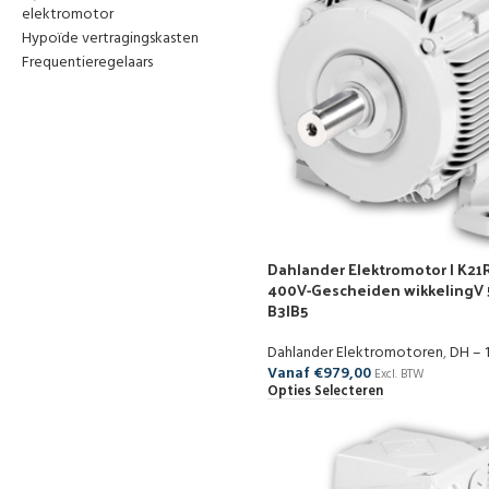
elektromotor
Hypoïde vertragingskasten
Frequentieregelaars
Dahlander Elektromotor | K21R
400V-Gescheiden wikkelingV 
B3|B5
Dahlander Elektromotoren
,
DH – 
Vanaf
€
979,00
Excl. BTW
Opties Selecteren