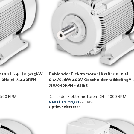
 100 L6-4L | 0.5/1.5kW
Dahlander Elektromotor | K21R 100L8-6L |
50Hz 965/1440RPM –
0.45/0.9kW 400V-Gescheiden wikkelingV 
710/940RPM – B3|B5
1500 RPM
Dahlander Elektromotoren
,
DH – 1000 RPM
Vanaf
€
1.291,00
Excl. BTW
Opties Selecteren