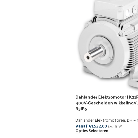
Dahlander Elektromotor | K21R
400V-Gescheiden wikkelingV 
B3|B5
Dahlander Elektromotoren
,
DH – 
Vanaf
€
1.532,00
Excl. BTW
Opties Selecteren