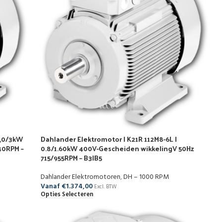
1,0/3kW
Dahlander Elektromotor | K21R 112M8-6L |
40RPM –
0.8/1.60kW 400V-Gescheiden wikkelingV 50Hz
715/955RPM – B3|B5
Dahlander Elektromotoren
,
DH – 1000 RPM
Vanaf
€
1.374,00
Excl. BTW
Opties Selecteren