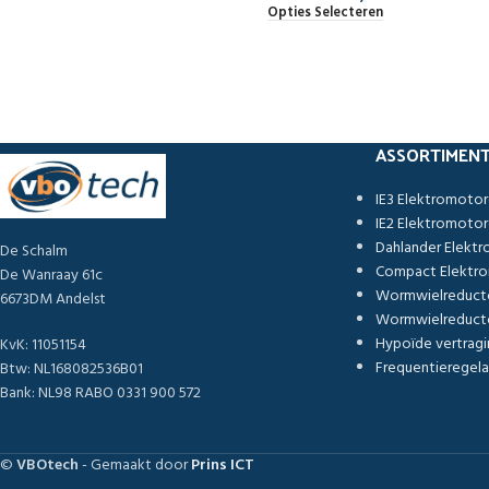
Opties Selecteren
ASSORTIMEN
IE3 Elektromoto
IE2 Elektromoto
Dahlander Elekt
De Schalm
Compact Elektr
De Wanraay 61c
Wormwielreduct
6673DM Andelst
Wormwielreducto
Hypoïde vertragi
KvK: 11051154
Frequentieregela
Btw: NL168082536B01
Bank: NL98 RABO 0331 900 572
©
VBOtech
- Gemaakt door
Prins ICT