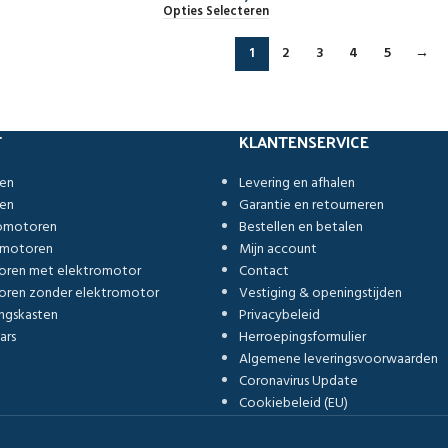
Opties Selecteren
1
2
3
4
5
→
T
KLANTENSERVICE
ren
Levering en afhalen
ren
Garantie en retourneren
romotoren
Bestellen en betalen
omotoren
Mijn account
oren met elektromotor
Contact
ren zonder elektromotor
Vestiging & openingstijden
ngskasten
Privacybeleid
ars
Herroepingsformulier
Algemene leveringsvoorwaarden
Coronavirus Update
Cookiebeleid (EU)