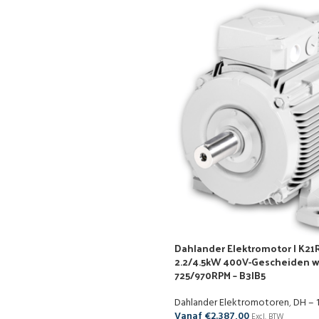
Dahlander Elektromotor | K21R
2.2/4.5kW 400V-Gescheiden w
725/970RPM – B3|B5
Dahlander Elektromotoren
,
DH – 
Vanaf
€
2.387,00
Excl. BTW