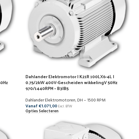
Dahlander Elektromotor | K21R 100LX6-4L |
50Hz
0.75/2kW 400V-Gescheiden wikkelingV 50Hz
970/1440RPM – B3|B5
Dahlander Elektromotoren
,
DH – 1500 RPM
Vanaf
€
1.071,00
Excl. BTW
Opties Selecteren