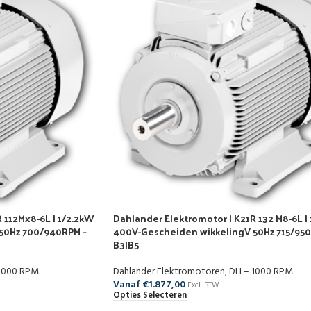
 112Mx8-6L | 1/2.2kW
Dahlander Elektromotor | K21R 132 M8-6L | 
50Hz 700/940RPM –
400V-Gescheiden wikkelingV 50Hz 715/950
B3|B5
1000 RPM
Dahlander Elektromotoren
,
DH – 1000 RPM
Vanaf
€
1.877,00
Excl. BTW
Opties Selecteren