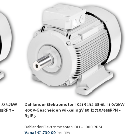
1.5/3.7kW
Dahlander Elektromotor | K21R 132 S8-6L | 1,0/2kW
45RPM –
400V-Gescheiden wikkelingV 50Hz 710/955RPM –
B3|B5
Dahlander Elektromotoren
,
DH – 1000 RPM
Vanaf
€
1.730,00
Excl. BTW