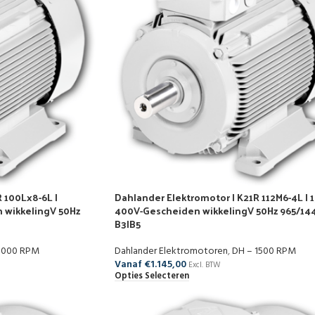
 100Lx8-6L |
Dahlander Elektromotor | K21R 112M6-4L | 
 wikkelingV 50Hz
400V-Gescheiden wikkelingV 50Hz 965/14
B3|B5
1000 RPM
Dahlander Elektromotoren
,
DH – 1500 RPM
Vanaf
€
1.145,00
Excl. BTW
Opties Selecteren