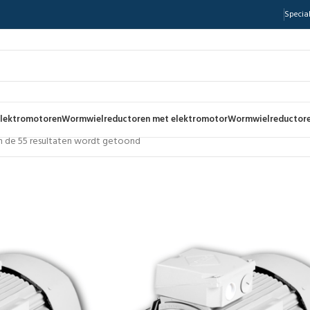
Special
lektromotoren
Wormwielreductoren met elektromotor
Wormwielreductore
an de 55 resultaten wordt getoond