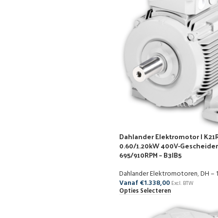
Dahlander Elektromotor | K21R
0.60/1.20kW 400V-Gescheiden
695/910RPM – B3|B5
Dahlander Elektromotoren
,
DH – 
Vanaf
€
1.338,00
Excl. BTW
Opties Selecteren