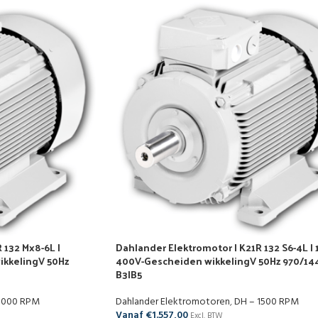
 132 Mx8-6L |
Dahlander Elektromotor | K21R 132 S6-4L | 
ikkelingV 50Hz
400V-Gescheiden wikkelingV 50Hz 970/14
B3|B5
1000 RPM
Dahlander Elektromotoren
,
DH – 1500 RPM
Vanaf
€
1.557,00
Excl. BTW