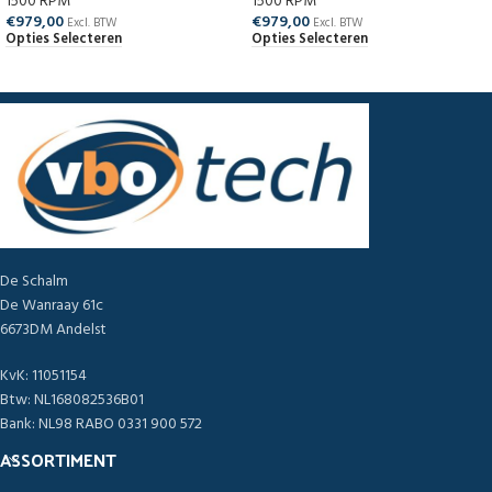
1500 RPM
1500 RPM
€
979,00
€
979,00
Excl. BTW
Excl. BTW
Opties Selecteren
Opties Selecteren
De Schalm
De Wanraay 61c
6673DM Andelst
KvK: 11051154
Btw: NL168082536B01
Bank: NL98 RABO 0331 900 572
ASSORTIMENT