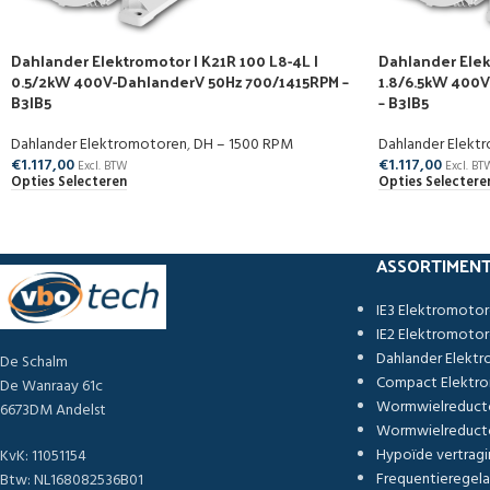
Dahlander Elektromotor | K21R 100 L8-4L |
Dahlander Elek
0.5/2kW 400V-DahlanderV 50Hz 700/1415RPM –
1.8/6.5kW 400
B3|B5
– B3|B5
Dahlander Elektromotoren
,
DH – 1500 RPM
Dahlander Elekt
€
1.117,00
€
1.117,00
Excl. BTW
Excl. BT
Opties Selecteren
Opties Selectere
ASSORTIMEN
IE3 Elektromoto
IE2 Elektromoto
Dahlander Elekt
De Schalm
Compact Elektr
De Wanraay 61c
Wormwielreduct
6673DM Andelst
Wormwielreducto
Hypoïde vertragi
KvK: 11051154
Frequentieregela
Btw: NL168082536B01