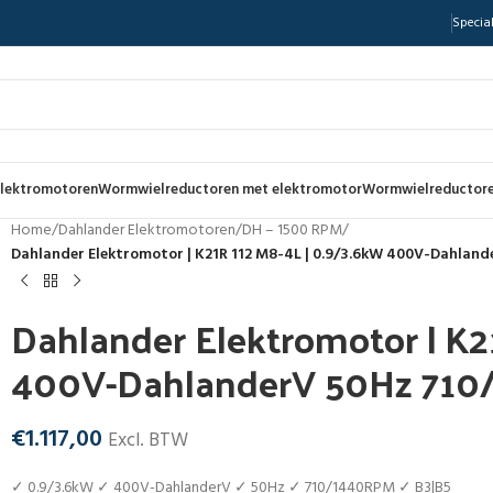
Special
lektromotoren
Wormwielreductoren met elektromotor
Wormwielreductore
Home
/
Dahlander Elektromotoren
/
DH – 1500 RPM
/
Dahlander Elektromotor | K21R 112 M8-4L | 0.9/3.6kW 400V-Dahlan
Dahlander Elektromotor | K2
400V-DahlanderV 50Hz 710
€
1.117,00
Excl. BTW
✓ 0.9/3.6kW ✓ 400V-DahlanderV ✓ 50Hz ✓ 710/1440RPM ✓ B3|B5