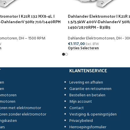
tromotor | K21R 132 MX8-4L |
Dahlander Elektromotor | K21R 1
V-DahlanderV 50Hz 710/1440RPM
1.5/5.5kW 400V-DahlanderV 50H
1450/2870RPM – B3|B5
romotoren
,
DH – 1500 RPM
Dahlander Elektromotoren
,
DH - 3
€
1.117,00
W
Excl. BTW
n
Opties Selecteren
T
KLANTENSERVICE
ren
Levering en afhalen
ren
Garantie en retourneren
romotoren
Bestellen en betalen
omotoren
Mijn account
oren met elektromotor
Contact
ren zonder elektromotor
Vestiging & openingstijden
ngskasten
Privacybeleid
ars
Herroepingsformulier