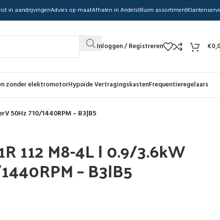
ist in aandrijvingen
Advies op maat
Afhalen in Andelst
Ruim assortiment
Klantenservi
Inloggen / Registreren
€
0,
n zonder elektromotor
Hypoïde Vertragingskasten
Frequentieregelaars
derV 50Hz 710/1440RPM – B3|B5
1R 112 M8-4L | 0.9/3.6kW
/1440RPM – B3|B5