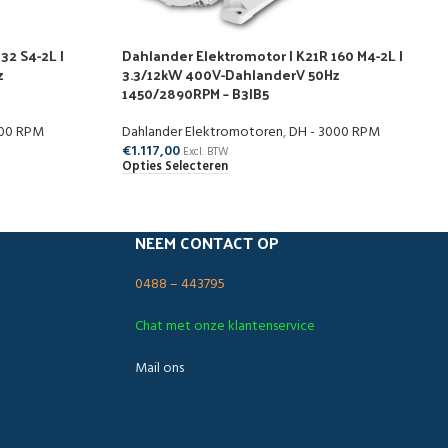
32 S4-2L |
Dahlander Elektromotor | K21R 160 M4-2L |
z
3.3/12kW 400V-DahlanderV 50Hz
1450/2890RPM – B3|B5
000 RPM
Dahlander Elektromotoren
,
DH - 3000 RPM
€
1.117,00
Excl. BTW
Opties Selecteren
NEEM CONTACT OP
0488 – 443795
Chat met onze klantenservice
Mail ons