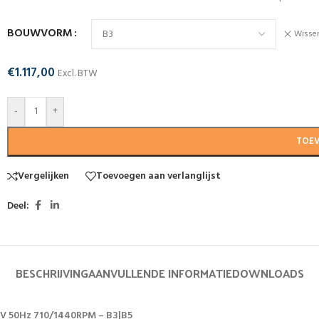
BOUWVORM
Wisse
€
1.117,00
Excl. BTW
-
+
TOE
Vergelijken
Toevoegen aan verlanglijst
Deel:
BESCHRIJVING
AANVULLENDE INFORMATIE
DOWNLOADS
rV 50Hz 710/1440RPM – B3|B5