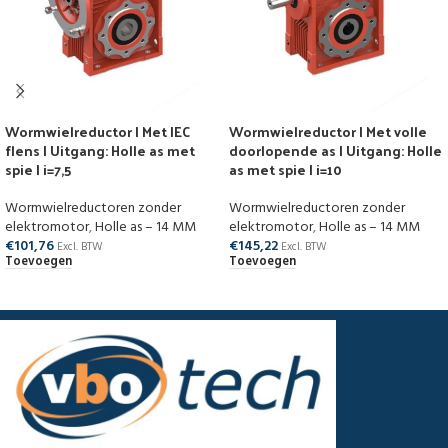
Wormwielreductor | Met IEC
Wormwielreductor | Met volle
flens | Uitgang: Holle as met
doorlopende as | Uitgang: Holle
spie | i=7,5
as met spie | i=10
Wormwielreductoren zonder
Wormwielreductoren zonder
elektromotor
,
Holle as – 14 MM
elektromotor
,
Holle as – 14 MM
€
101,76
€
145,22
Excl. BTW
Excl. BTW
Toevoegen
Toevoegen