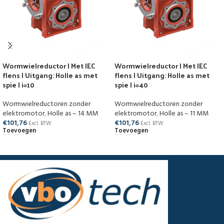
Wormwielreductor | Met IEC
Wormwielreductor | Met IEC
flens | Uitgang: Holle as met
flens | Uitgang: Holle as met
spie | i=10
spie | i=40
Wormwielreductoren zonder
Wormwielreductoren zonder
elektromotor
,
Holle as – 14 MM
elektromotor
,
Holle as – 11 MM
€
101,76
€
101,76
Excl. BTW
Excl. BTW
Toevoegen
Toevoegen