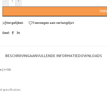
-
+
TOE
Vergelijken
Toevoegen aan verlanglijst
Deel:
BESCHRIJVING
AANVULLENDE INFORMATIE
DOWNLOADS
 | i=50
 specificaties.