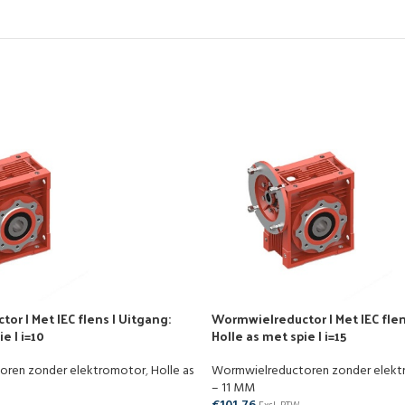
r | Met IEC flens | Uitgang:
Wormwielreductor | Met IEC flen
e | i=10
Holle as met spie | i=15
oren zonder elektromotor
,
Holle as
Wormwielreductoren zonder elek
– 11 MM