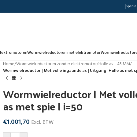
Special
lektromotoren
Wormwielreductoren met elektromotor
Wormwielreductore
Home
/
Wormwielreductoren zonder elektromotor
/
Holle as – 45 MM
/
Wormwielreductor | Met volle ingaande as | Uitgang: Holle as met sp
Wormwielreductor | Met volle
as met spie | i=50
€
1.001,70
Excl. BTW