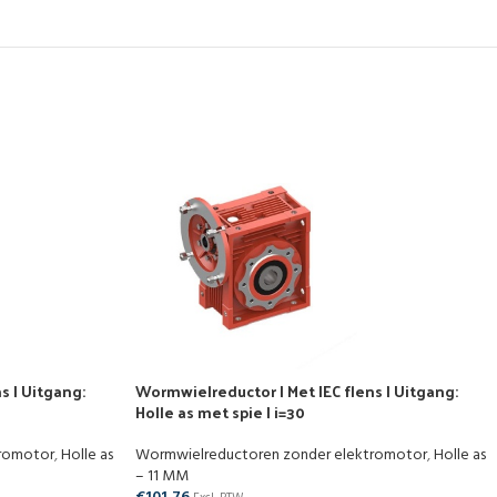
s | Uitgang:
Wormwielreductor | Met IEC flens | Uitgang:
Holle as met spie | i=30
tromotor
,
Holle as
Wormwielreductoren zonder elektromotor
,
Holle as
– 11 MM