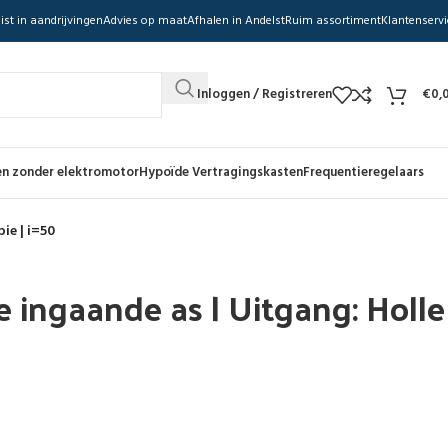
ist in aandrijvingen
Advies op maat
Afhalen in Andelst
Ruim assortiment
Klantenservi
Inloggen / Registreren
€
0,
n zonder elektromotor
Hypoïde Vertragingskasten
Frequentieregelaars
ie | i=50
 ingaande as | Uitgang: Holle