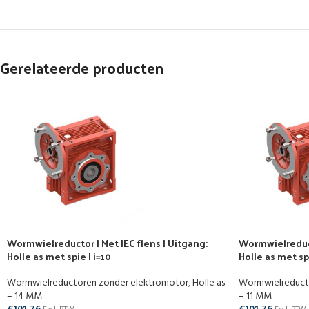
Gerelateerde producten
Wormwielreductor | Met IEC flens | Uitgang:
Wormwielreducto
Holle as met spie | i=10
Holle as met spi
Wormwielreductoren zonder elektromotor
,
Holle as
Wormwielreduct
– 14 MM
– 11 MM