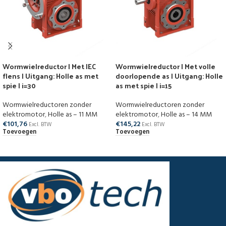
Wormwielreductor | Met IEC
Wormwielreductor | Met volle
flens | Uitgang: Holle as met
doorlopende as | Uitgang: Holle
spie | i=30
as met spie | i=15
Wormwielreductoren zonder
Wormwielreductoren zonder
elektromotor
,
Holle as – 11 MM
elektromotor
,
Holle as – 14 MM
€
101,76
€
145,22
Excl. BTW
Excl. BTW
Toevoegen
Toevoegen